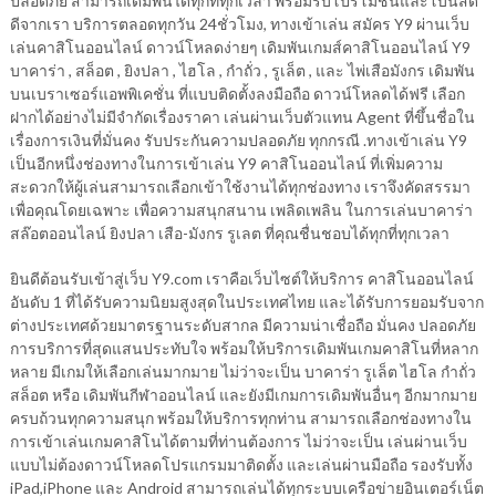
ปลอดภัย สามารถเดิมพันได้ทุกที่ทุกเวลา พร้อมรับโปรโมชั่นและโบนัสดี
ดีจากเรา บริการตลอดทุกวัน 24ชั่วโมง, ทางเข้าเล่น สมัคร Y9 ผ่านเว็บ
เล่นคาสิโนออนไลน์ ดาวน์โหลดง่ายๆ เดิมพันเกมส์คาสิโนออนไลน์ Y9
บาคาร่า , สล็อต , ยิงปลา , ไฮโล , กำถั่ว , รูเล็ต , และ ไพ่เสือมังกร เดิมพัน
บนเบราเซอร์แอพพิเคชั่น ที่แบบติดตั้งลงมือถือ ดาวน์โหลดได้ฟรี เลือก
ฝากได้อย่างไม่มีจำกัดเรื่องราคา เล่นผ่านเว็บตัวแทน Agent ที่ขึ้นชื่อใน
เรื่องการเงินที่มั่นคง รับประกันความปลอดภัย ทุกกรณี .ทางเข้าเล่น Y9
เป็นอีกหนึ่งช่องทางในการเข้าเล่น Y9 คาสิโนออนไลน์ ที่เพิ่มความ
สะดวกให้ผู้เล่นสามารถเลือกเข้าใช้งานได้ทุกช่องทาง เราจึงคัดสรรมา
เพื่อคุณโดยเฉพาะ เพื่อความสนุกสนาน เพลิดเพลิน ในการเล่นบาคาร่า
สล๊อตออนไลน์ ยิงปลา เสือ-มังกร รูเลต ที่คุณชื่นชอบได้ทุกที่ทุกเวลา
ยินดีต้อนรับเข้าสู่เว็บ Y9.com เราคือเว็บไซต์ให้บริการ คาสิโนออนไลน์
อันดับ 1 ที่ได้รับความนิยมสูงสุดในประเทศไทย และได้รับการยอมรับจาก
ต่างประเทศด้วยมาตรฐานระดับสากล มีความน่าเชื่อถือ มั่นคง ปลอดภัย
การบริการที่สุดแสนประทับใจ พร้อมให้บริการเดิมพันเกมคาสิโนที่หลาก
หลาย มีเกมให้เลือกเล่นมากมาย ไม่ว่าจะเป็น บาคาร่า รูเล็ต ไฮโล กำถั่ว
สล็อต หรือ เดิมพันกีฬาออนไลน์ และยังมีเกมการเดิมพันอื่นๆ อีกมากมาย
ครบถ้วนทุกความสนุก พร้อมให้บริการทุกท่าน สามารถเลือกช่องทางใน
การเข้าเล่นเกมคาสิโนได้ตามที่ท่านต้องการ ไม่ว่าจะเป็น เล่นผ่านเว็บ
แบบไม่ต้องดาวน์โหลดโปรแกรมมาติดตั้ง และเล่นผ่านมือถือ รองรับทั้ง
iPad,iPhone และ Android สามารถเล่นได้ทุกระบบเครือข่ายอินเตอร์เน็ต