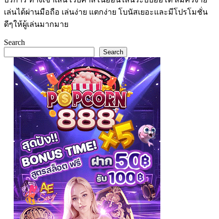
เล่นได้ผ่านมือถือ เล่นง่าย แตกง่าย โบนัสเยอะและมีโปรโมชั่น
ดีๆให้ผู้เล่นมากมาย
Search
Search