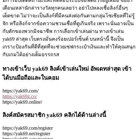
มีการอัปเดตสถานะและทดสอบระบบซอฟต์แวร์อยู่เสมอ ขอย้ำ
เตือนเหล่านักล่ารางวัลทุกคนเลยว่า อย่าไปหลงเชื่อลิงก์อื่นๆ
เด็ดขาด ไม่ว่าจะเป็นลิงก์ที่มีคนส่งต่อกันตามกลุ่มโซเชียลที่ไม่รู้
จัก หรือลิงก์จากข้อความชวนเชื่อที่ดูเกินจริง เพราะนั่นอาจเป็น
กับดักของพวกมิจฉาชีพ การเลือกเข้าเล่นผ่าน ทางเข้าเล่น
yak69 ล่าสุด เว็บตรงมั่นคงร้อยเปอร์เซ็นต์ บนหน้านี้ จึงเป็น
เกราะป้องกันที่ดีที่สุดที่จะช่วยเซฟกระเป๋าเงินและทำให้คุณสนุก
กับเกมได้อย่างเต็มอรรถรส
ทางเข้าเว็บ yak69 ลิงค์เข้าเล่นใหม่ อัพเดทล่าสุด เข้า
ได้บนมือถือและในคอม
https://yak69.com/
https://yak69z.co/
https://yak69.online/
ลิงค์สมัครสมาชิก yak69 คลิกได้ด้านล่างนี้
https://yak69.com/register
https://yak69.net/register