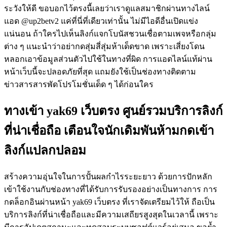
ระวังให้ดี ขอบอกไว้ตรงนี้เลยว่าเราดูแลสมาชิกผ่านทางไลน์
แอด @up2betv2 แค่ที่นี่ที่เดียวเท่านั้น ไม่มีไอดีอื่นเปิดแข่ง
แน่นอน ถ้าใครไปเห็นลิงก์แจกโบนัสชวนเชื่อตามเพจหรือกลุ่ม
ต่าง ๆ แนะนำว่าอย่ากดสุ่มสี่สุ่มห้าเด็ดขาด เพราะเสี่ยงโดน
หลอกเอาข้อมูลส่วนตัวไปใช้ในทางที่ผิด การแอดไลน์แท้ผ่าน
หน้าเว็บนี้จะปลอดภัยที่สุด แถมยังใช้เป็นช่องทางติดตาม
ข่าวสารสารพัดโปรโมชั่นเด็ด ๆ ได้ก่อนใคร
ทางเข้า yak69 เว็บตรง ศูนย์รวมบริการลิงก์
ที่น่าเชื่อถือ เตือนใจนักเดิมพันห้ามกดเข้า
ลิงก์แปลกปลอม
สร้างความอุ่นใจในการปั้นผลกำไรระยะยาว ด้วยการปักหลัก
เข้าใช้งานกับช่องทางที่ได้รับการรับรองอย่างเป็นทางการ การ
กดล็อกอินผ่านหน้า yak69 เว็บตรง ที่เราจัดเตรียมไว้ให้ ถือเป็น
บริการลิงก์ที่น่าเชื่อถือและมีความเสถียรสูงสุดในเวลานี้ เพราะ