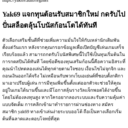
https://yak69.auto/register
Yak69 แจกทุนต้อนรับสมาชิกใหม่ กดรับไป
ปั่นสล็อตลุ้นโบนัสก้อนโตได้ทันที
ตัวเลือกเสริมชั้นดีที่ช่วยเพิ่มความมั่นใจให้กับเหล่านักเดิมพัน
ตั้งแต่วันแรก หลังจากคุณกรอกข้อมูลเพื่อเปิดบัญชีเล่นเกมเสร็จ
เรียบร้อยแล้ว สามารถกดรับโบนัสพิเศษนี้ไปใช้เป็นทุนเริ่มต้นใน
การกดสปินได้ทันที โดยข้อดีของทุนเสริมก้อนนี้คือความอิสระที่
คุณนำไปทดลองเล่นได้ทุกค่ายตามใจชอบ เงื่อนไขไม่จุกจิก และ
ถอนเงินออกได้จริง ไม่เหมือนกับพวกเว็บเอเย่นต์ที่ชอบตั้งกติกา
มาเอาเปรียบผู้เล่น การมีทุนเพิ่มขึ้นตั้งแต่ออกตัวจะช่วยให้คุณ
อยู่ในเกมได้นานขึ้นและมีโอกาสลุ้นรางวัลแจ็กพอตได้ง่ายขึ้น
โดยไม่ต้องลงทุนสูง หากใครอยากลองระบบและรับความคุ้มค่า
แบบจัดเต็ม การคลิกเข้ามาทำรายการผ่านช่องทาง สมัคร
สมาชิก yak69 ทางเข้าเล่นง่ายระบบออโต้ ถือเป็นทางเลือกเริ่ม
ต้นที่ฉลาดและตอบโจทย์ที่สุด