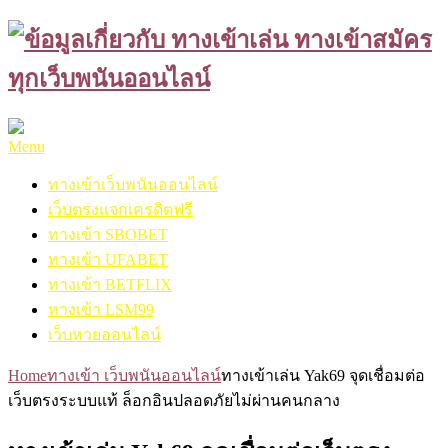
Skip
to
content
Menu
ทางเข้าเว็บพนันออนไลน์
เว็บตรงแจกเครดิตฟรี
ทางเข้า SBOBET
ทางเข้า UFABET
ทางเข้า BETFLIX
ทางเข้า LSM99
เว็บหวยออนไลน์
Home
ทางเข้า เว็บพนันออนไลน์
ทางเข้าเล่น Yak69 จุดเชื่อมต่อ
เว็บตรงระบบแท้ ล็อกอินปลอดภัยไม่ผ่านคนกลาง