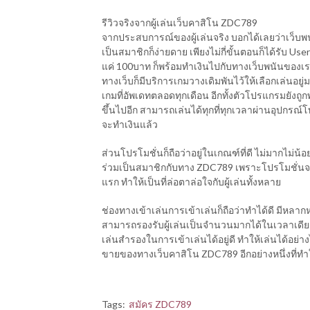
รีวิวจริงจากผู้เล่นเว็บคาสิโน ZDC789
จากประสบการณ์ของผู้เล่นจริง บอกได้เลยว่าเว็บพนั
เป็นสมาชิกก็ง่ายดาย เพียงไม่กี่ขั้นตอนก็ได้รับ Us
แค่ 100บาท ก็พร้อมทำเงินไปกับทางเว็บพนันของเรา
ทางเว็บก็มีบริการเกมวางเดิมพันไว้ให้เลือกเล่นอย
เกมที่อัพเดทตลอดทุกเดือน อีกทั้งตัวโปรแกรมยังถ
ขึ้นไปอีก สามารถเล่นได้ทุกที่ทุกเวลาผ่านอุปกรณ์โท
จะทำเงินแล้ว
ส่วนโปรโมชั่นก็ถือว่าอยู่ในเกณฑ์ที่ดี ไม่มากไม่น
ร่วมเป็นสมาชิกกับทาง ZDC789 เพราะโปรโมชั่นจา
แรก ทำให้เป็นที่ล่อตาล่อใจกับผู้เล่นทั้งหลาย
ช่องทางเข้าเล่นการเข้าเล่นก็ถือว่าทำได้ดี มีหลา
สามารถรองรับผู้เล่นเป็นจำนวนมากได้ในเวลาเดียวกั
เล่นสำรองในการเข้าเล่นได้อยู่ดี ทำให้เล่นได้อย่า
ขายของทางเว็บคาสิโน ZDC789 อีกอย่างหนึ่งที่ท
Tags:
สมัคร ZDC789