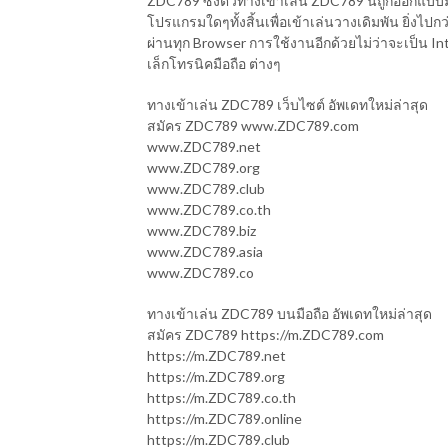
ZDC789 ซึ่งตัวทางเข้าเล่น ZDC789 นี้ถูกออกแบบมาใ
โปรแกรมใดๆทั้งสิ้นเพื่อเข้าเล่นวางเดิมพัน ยิ่งไ
ผ่านทุก Browser การใช้งานอีกด้วยไม่ว่าจะเป็น I
เล็กโทรนิคมือถือ ต่างๆ
ทางเข้าเล่น ZDC789 เว็บไซต์ อัพเดทใหม่ล่าสุด
สมัคร ZDC789 www.ZDC789.com
www.ZDC789.net
www.ZDC789.org
www.ZDC789.club
www.ZDC789.co.th
www.ZDC789.biz
www.ZDC789.asia
www.ZDC789.co
ทางเข้าเล่น ZDC789 บนมือถือ อัพเดทใหม่ล่าสุด
สมัคร ZDC789 https://m.ZDC789.com
https://m.ZDC789.net
https://m.ZDC789.org
https://m.ZDC789.co.th
https://m.ZDC789.online
https://m.ZDC789.club