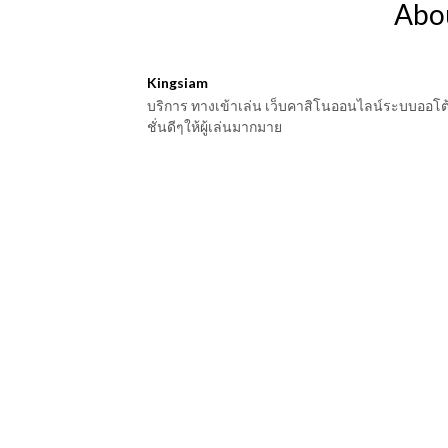
Abo
Kingsiam
บริการ ทางเข้าเล่น เว็บคาสิโนออนไลน์ระบบออโต้ 
ชั่นดีๆให้ผู้เล่นมากมาย