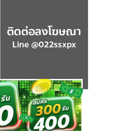
UP2BET