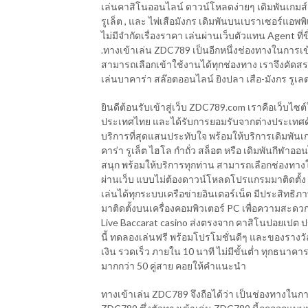
เล่นคาสิโนออนไลน์ ดาวน์โหลดง่ายๆ เดิมพันเกมส์คา
รูเล็ต , และ ไพ่เสือมังกร เดิมพันบนเบราเซอร์แอพพิ
ไม่มีจำกัดเรื่องราคา เล่นผ่านเว็บตัวแทน Agent ที่
.ทางเข้าเล่น ZDC789 เป็นอีกหนึ่งช่องทางในการเข
สามารถเลือกเข้าใช้งานได้ทุกช่องทาง เราจึงคัด
เล่นบาคาร่า สล๊อตออนไลน์ ยิงปลา เสือ-มังกร รูเลต 
ยินดีต้อนรับเข้าสู่เว็บ ZDC789.com เราคือเว็บไซต
ประเทศไทย และได้รับการยอมรับจากต่างประเทศด้
บริการที่สุดแสนประทับใจ พร้อมให้บริการเดิมพันเ
คาร่า รูเล็ต ไฮโล กำถั่ว สล็อต หรือ เดิมพันกีฬา
สนุก พร้อมให้บริการทุกท่าน สามารถเลือกช่องทางใ
ผ่านเว็บ แบบไม่ต้องดาวน์โหลดโปรแกรมมาติดตั้ง 
เล่นได้ทุกระบบเครือข่ายอินเตอร์เน็ต มีประสิทธิ
มาติดตั้งบนเครื่องคอมพิวเตอร์ PC เพื่อความส
Live Baccarat casino ส่งตรงจาก คาสิโนปอยเปต ป
นี้ ทดลองเล่นฟรี พร้อมโปรโมชั่นดีๆ และของรางวั
เงิน รวดเร็ว ภายใน 10 นาที ไม่มีขั้นต่ำ ทุกธนาค
มากกว่า 50 คู่สาย คอยให้คำแนะนำ
ทางเข้าเล่น ZDC789 จึงถือได้ว่า เป็นช่องทางใน