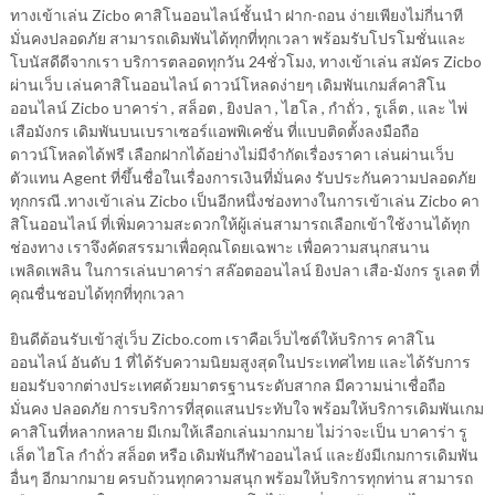
ทางเข้าเล่น Zicbo คาสิโนออนไลน์ชั้นนำ ฝาก-ถอน ง่ายเพียงไม่กี่นาที
มั่นคงปลอดภัย สามารถเดิมพันได้ทุกที่ทุกเวลา พร้อมรับโปรโมชั่นและ
โบนัสดีดีจากเรา บริการตลอดทุกวัน 24ชั่วโมง, ทางเข้าเล่น สมัคร Zicbo
ผ่านเว็บ เล่นคาสิโนออนไลน์ ดาวน์โหลดง่ายๆ เดิมพันเกมส์คาสิโน
ออนไลน์ Zicbo บาคาร่า , สล็อต , ยิงปลา , ไฮโล , กำถั่ว , รูเล็ต , และ ไพ่
เสือมังกร เดิมพันบนเบราเซอร์แอพพิเคชั่น ที่แบบติดตั้งลงมือถือ
ดาวน์โหลดได้ฟรี เลือกฝากได้อย่างไม่มีจำกัดเรื่องราคา เล่นผ่านเว็บ
ตัวแทน Agent ที่ขึ้นชื่อในเรื่องการเงินที่มั่นคง รับประกันความปลอดภัย
ทุกกรณี .ทางเข้าเล่น Zicbo เป็นอีกหนึ่งช่องทางในการเข้าเล่น Zicbo คา
สิโนออนไลน์ ที่เพิ่มความสะดวกให้ผู้เล่นสามารถเลือกเข้าใช้งานได้ทุก
ช่องทาง เราจึงคัดสรรมาเพื่อคุณโดยเฉพาะ เพื่อความสนุกสนาน
เพลิดเพลิน ในการเล่นบาคาร่า สล๊อตออนไลน์ ยิงปลา เสือ-มังกร รูเลต ที่
คุณชื่นชอบได้ทุกที่ทุกเวลา
ยินดีต้อนรับเข้าสู่เว็บ Zicbo.com เราคือเว็บไซต์ให้บริการ คาสิโน
ออนไลน์ อันดับ 1 ที่ได้รับความนิยมสูงสุดในประเทศไทย และได้รับการ
ยอมรับจากต่างประเทศด้วยมาตรฐานระดับสากล มีความน่าเชื่อถือ
มั่นคง ปลอดภัย การบริการที่สุดแสนประทับใจ พร้อมให้บริการเดิมพันเกม
คาสิโนที่หลากหลาย มีเกมให้เลือกเล่นมากมาย ไม่ว่าจะเป็น บาคาร่า รู
เล็ต ไฮโล กำถั่ว สล็อต หรือ เดิมพันกีฬาออนไลน์ และยังมีเกมการเดิมพัน
อื่นๆ อีกมากมาย ครบถ้วนทุกความสนุก พร้อมให้บริการทุกท่าน สามารถ