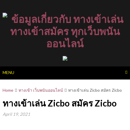
Skip
to
content
MENU
Home
ทางเข้า เว็บพนันออนไลน์
ทางเข้าเล่น Zicbo สมัคร Zicbo
ทางเข้าเล่น Zicbo สมัคร Zicbo
April 19, 2021