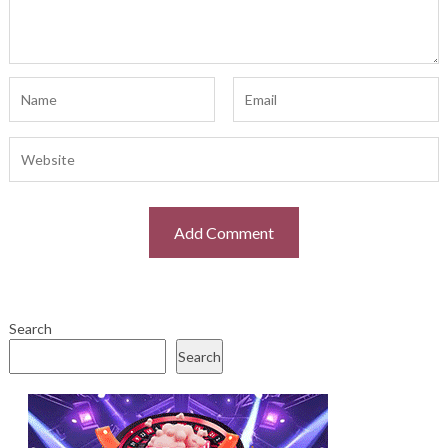
Search
Search