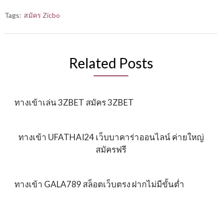
Tags:
สมัคร Zicbo
Related Posts
ทางเข้าเล่น 3ZBET สมัคร 3ZBET
ทางเข้า UFATHAI24 เว็บบาคาร่าออนไลน์ ค่ายใหญ่
สมัครฟรี
ทางเข้า GALA789 สล็อตเว็บตรง ฝากไม่มีขั้นต่ำ