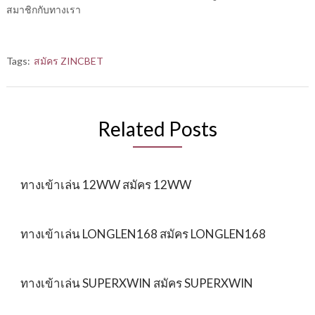
สมาชิกกับทางเรา
Tags:
สมัคร ZINCBET
Related Posts
ทางเข้าเล่น 12WW สมัคร 12WW
ทางเข้าเล่น LONGLEN168 สมัคร LONGLEN168
ทางเข้าเล่น SUPERXWIN สมัคร SUPERXWIN