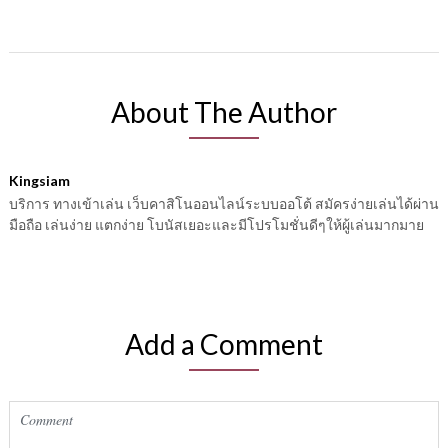
About The Author
Kingsiam
บริการ ทางเข้าเล่น เว็บคาสิโนออนไลน์ระบบออโต้ สมัครง่ายเล่นได้ผ่าน
มือถือ เล่นง่าย แตกง่าย โบนัสเยอะและมีโปรโมชั่นดีๆให้ผู้เล่นมากมาย
Add a Comment