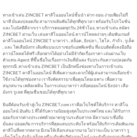
ทางเข้าเล่น ZINCBET คาสิโนออนไลน์ชั้นนำ ฝาก-ถอน ง่ายเพียงไม่กี่
นาที มั่นคงปลอดภัย สามารถเดิมพันได้ทุกที่ทุกเวลา พร้อมรับโปรโมชั่น
และโบนัสดีดีจากเรา บริการตลอดทุกวัน 24ชั่วโมง, ทางเข้าเล่น สมัคร
ZINCBET ผ่านเว็บ เล่นคาสิโนออนไลน์ ดาวน์โหลดง่ายๆ เดิมพันเกมส์
คาสิโนออนไลน์ ZINCBET บาคาร่า , สล็อต , ยิงปลา , ไฮโล , กำถั่ว , รูเล็ต
, และ ไพ่เสือมังกร เดิมพันบนเบราเซอร์แอพพิเคชั่น ที่แบบติดตั้งลงมือถือ
ดาวน์โหลดได้ฟรี เลือกฝากได้อย่างไม่มีจำกัดเรื่องราคา เล่นผ่านเว็บ
ตัวแทน Agent ที่ขึ้นชื่อในเรื่องการเงินที่มั่นคง รับประกันความปลอดภัย
ทุกกรณี .ทางเข้าเล่น ZINCBET เป็นอีกหนึ่งช่องทางในการเข้าเล่น
ZINCBET คาสิโนออนไลน์ ที่เพิ่มความสะดวกให้ผู้เล่นสามารถเลือกเข้า
ใช้งานได้ทุกช่องทาง เราจึงคัดสรรมาเพื่อคุณโดยเฉพาะ เพื่อความ
สนุกสนาน เพลิดเพลิน ในการเล่นบาคาร่า สล๊อตออนไลน์ ยิงปลา เสือ-
มังกร รูเลต ที่คุณชื่นชอบได้ทุกที่ทุกเวลา
ยินดีต้อนรับเข้าสู่เว็บ ZINCBET.com เราคือเว็บไซต์ให้บริการ คาสิโน
ออนไลน์ อันดับ 1 ที่ได้รับความนิยมสูงสุดในประเทศไทย และได้รับการ
ยอมรับจากต่างประเทศด้วยมาตรฐานระดับสากล มีความน่าเชื่อถือ
มั่นคง ปลอดภัย การบริการที่สุดแสนประทับใจ พร้อมให้บริการเดิมพันเกม
คาสิโนที่หลากหลาย มีเกมให้เลือกเล่นมากมาย ไม่ว่าจะเป็น บาคาร่า รู
เล็ต ไฮโล กำถั่ว สล็อต หรือ เดิมพันกีฬาออนไลน์ และยังมีเกมการเดิมพัน