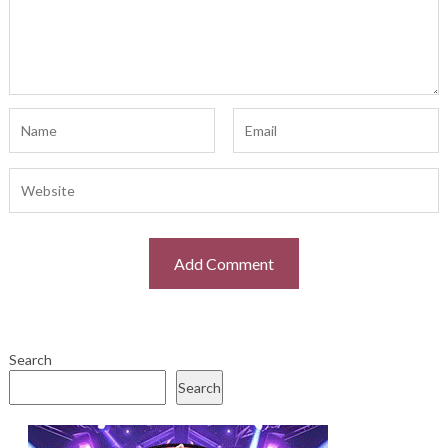
Search
Search