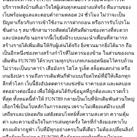
บริการหลังบ้านที่เอาใจใส่ผู้เล่นทุกคนอย่างแท้จริง ทีมงานของ
เว็บพร้อมดูแลและตอบคำถามตลอด 24 ชั่วโมง ไม่ว่าจะเป็น
ปัญหาเกี่ยวกับการเข้าใช้งาน การฝากถอน หรือการรับโปรโม
ชั่นต่าง ๆ สมาชิกสามารถติดต่อได้ทันทีผ่านช่องทางที่สะดวก
และปลอดภัย นอกจากนี้เว็บยังมีระบบแนะนำเพื่อนที่สามารถ
สร้างรายได้เพิ่มเติมให้กับผู้เล่นได้จริง ยิ่งชวนมากยิ่งได้มาก ถือ
เป็นอีกหนึ่งช่องทางสร้างกำไรที่ไม่ควรมองข้าม ในส่วนของเกม
เดิมพัน FUN789 ได้รวบรวมทุกประเภทเกมยอดนิยมไว้ครบถ้วน
ไม่ว่าจะเป็นบาคาร่า เสือมังกร ไฮโล รูเล็ต สล็อตแตกง่าย หรือ
เกมยิงปลา รวมถึงการเดิมพันกีฬาแบบเรียลไทม์ที่มีให้เลือกทุก
ลีกทั่วโลก เว็บนี้ยังอัปเดตตารางแข่งขัน ราคาบอล และผลบอล
สดอย่างต่อเนื่อง เพื่อให้ผู้เล่นได้รับข้อมูลที่ถูกต้องและรวดเร็ว
ที่สุด ทั้งหมดนี้ทำให้ FUN789 กลายเป็นเว็บที่นักเดิมพันส่วนใหญ่
เลือกใช้เป็นเว็บหลักในการลงทุน เพราะไม่เพียงแต่มีระบบที่
เสถียรและปลอดภัย แต่ยังตอบโจทย์ทั้งความสะดวก ความคุ้ม
ค่า และความมั่นใจในการเล่นทุกครั้ง ใครที่กำลังมองหาเว็บ
ตรงแท้จากยูฟ่า เว็บที่มีทุกอย่างครบในที่เดียว ไม่ต้องเปลี่ยนลิงก์