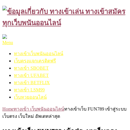
Skip
to
content
Menu
ทางเข้าเว็บพนันออนไลน์
เว็บตรงแจกเครดิตฟรี
ทางเข้า SBOBET
ทางเข้า UFABET
ทางเข้า BETFLIX
ทางเข้า LSM99
เว็บหวยออนไลน์
Home
ทางเข้า เว็บพนันออนไลน์
ทางเข้าเว็บ FUN789 เข้าสู่ระบบ
เว็บตรง เว็บใหม่ อัพเดทล่าสุด