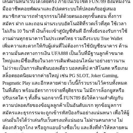
เล่นผ่านหน้าเว็บได้โดยตรง ภายในเว็บไซต์ FUN789 ยังมีทีมงาน
มืออาชีพคอยพัฒนาและอัปเดตระบบให้ปลอดภัยอยู่เสมอ
สมาชิกสามารถทำธุรกรรมได้ด้วยตนเองทุกขั้นตอน ทั้งการ
สมัคร ฝาก และถอน ผ่านระบบอัตโนมัติที่รวดเร็วที่สุด ใช้เวลา
ไม่เกิน 10 วินาที เงินก็จะเข้าสู่บัญชีทันที อีกทั้งยังรองรับการใช้
งานผ่านทุกธนาคารในประเทศไทย รวมถึงระบบ True Wallet
เพิ่มความสะดวกให้กับผู้เล่นที่ไม่ต้องการใช้บัญชีธนาคาร ด้าน
ความมั่นคงทางการเงิน UFA888 เป็นเว็บที่มีฐานลูกค้าขนาด
ใหญ่และมีชื่อเสียงในวงการเดิมพันออนไลน์มาอย่างยาวนาน
ไม่ว่าจะเป็นการเดิมพันบอลเดี่ยว บอลสเต็ป คาสิโนสด หรือเกม
สล็อตยอดนิยมจากค่ายใหญ่ เช่น PG SLOT, Joker Gaming,
Pragmatic Play และอีกหลายค่าย เว็บนี้ก็รวบรวมไว้ครบทั้งหมด
ในที่เดียว พร้อมอัตราการจ่ายที่ยุติธรรม ไม่มีการล็อกยูสหรือ
ปรับเรตใด ๆ ทั้งสิ้น นอกจากนี้ FUN789 ยังให้ความสำคัญกับ
ความปลอดภัยของข้อมูลลูกค้าเป็นอันดับแรก ทุกข้อมูลการ
สมัครและธุรกรรมจะถูกเข้ารหัสป้องกันอย่างแน่นหนา เพื่อให้ผู้
เล่นมั่นใจได้ว่าเล่นกับเว็บตรงแท้แน่นอน ไม่ผ่านคนกลาง ไม่
ต้องกลัวถูกโกง หรือถูกแอบอ้างชื่อเว็บ และสิ่งที่ทำให้หลายคน