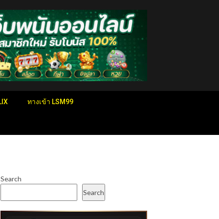
LIX
ทางเข้า LSM99
Search
Search