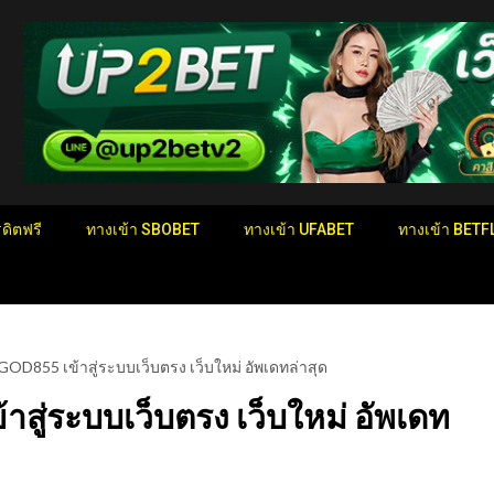
ดิตฟรี
ทางเข้า SBOBET
ทางเข้า UFABET
ทางเข้า BETF
 GOD855 เข้าสู่ระบบเว็บตรง เว็บใหม่ อัพเดทล่าสุด
าสู่ระบบเว็บตรง เว็บใหม่ อัพเดท