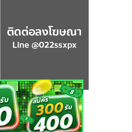
UP2BET