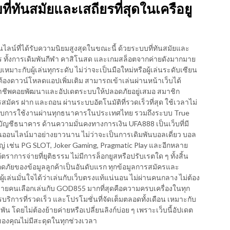
่ทันสมัยและเสถียรที่สุดในเครือยู
นไลน์ที่ได้รับความนิยมสูงสุดในขณะนี้ ด้วยระบบที่ทันสมัยและ
งจร ทั้งการเดิมพันกีฬา คาสิโนสด และเกมสล็อตจากค่ายดังมากมาย
มาะกับผู้เล่นทุกระดับ ไม่ว่าจะเป็นมือใหม่หรือผู้เล่นระดับเซียน
ต้องดาวน์โหลดแอปเพิ่มเติม สามารถเข้าเล่นผ่านหน้าเว็บได้
าชีพคอยพัฒนาและอัปเดตระบบให้ปลอดภัยอยู่เสมอ สมาชิก
มัคร ฝาก และถอน ผ่านระบบอัตโนมัติที่รวดเร็วที่สุด ใช้เวลาไม่
งยังรองรับการใช้งานผ่านทุกธนาคารในประเทศไทย รวมถึงระบบ True
ช้บัญชีธนาคาร ด้านความมั่นคงทางการเงิน UFA888 เป็นเว็บที่มี
นออนไลน์มาอย่างยาวนาน ไม่ว่าจะเป็นการเดิมพันบอลเดี่ยว บอล
่ เช่น PG SLOT, Joker Gaming, Pragmatic Play และอีกหลาย
ัตราการจ่ายที่ยุติธรรม ไม่มีการล็อกยูสหรือปรับเรตใด ๆ ทั้งสิ้น
ภัยของข้อมูลลูกค้าเป็นอันดับแรก ทุกข้อมูลการสมัครและ
ผู้เล่นมั่นใจได้ว่าเล่นกับเว็บตรงแท้แน่นอน ไม่ผ่านคนกลาง ไม่ต้อง
ห้หลายคนเลือกเล่นกับ GOD855 มากที่สุดคือความครบเครื่องในทุก
รบริการที่รวดเร็ว และโปรโมชั่นที่จัดเต็มตลอดทั้งเดือน เหมาะกับ
มพัน โดยไม่ต้องย้ายค่ายหรือเปลี่ยนลิงก์บ่อย ๆ เพราะเว็บนี้อัปเดต
่นของคุณไม่มีสะดุดในทุกช่วงเวลา