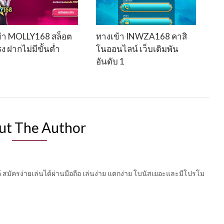
้า MOLLY168 สล็อต
ทางเข้า INWZA168 คาสิ
ง ฝากไม่มีขั้นต่ำ
โนออนไลน์ เว็บเดิมพัน
อันดับ 1
ut The Author
สมัครง่ายเล่นได้ผ่านมือถือ เล่นง่าย แตกง่าย โบนัสเยอะและมีโปรโม