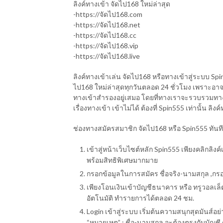
ลิงค์ทางเข้า จัดไป168 ใหม่ล่าสุด
-https://จัดไป168.com
-https://จัดไป168.net
-https://จัดไป168.cc
-https://จัดไป168.vip
-https://จัดไป168.live
ลิงค์ทางเข้าเล่น จัดไป168 หรือทางเข้าสู่ระบบ Spin5
ไป168 ใหม่ล่าสุดทุกวันตลอด 24 ชั่วโมง เพราะอาจจะ
ทางเข้าสำรองอยู่เสมอ โดยที่ทางเราจะรวบรวมทางเ
เรื่องทางเข้า เข้าไม่ได้ ต้องที่ Spin555 เท่านั้น 
ช่องทางสมัครสมาชิก จัดไป168 หรือ Spin555 ทันท
เข้าสู่หน้าเว็บไซต์หลัก Spin555 เพียงคลิกลิ
พร้อมสิทธิพิเศษมากมาย
กรอกข้อมูลในการสมัคร ชื่อจริง-นามสกุล ,ก
เพียงโอนเงินเข้าบัญชีธนาคาร หรือ ทรูวอลเล็ต
อัตโนมัติ ทำรายการได้ตลอด 24 ชม.
Login เข้าสู่ระบบ เริ่มต้นความสนุกสุดมันส์อย
“หมายเหตุ” : ชื่อ-นามสกุล จะต้องตรงกับบัญชี 