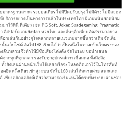
มาตรฐานสากล ระบบสเถียร ไม่มีปิดปรับปรุง ไม่มีค้าง ไม่มีสะดุด
 เปิดให้บริการอย่างเป็นทางการแล้วในประเทศไทย มีเกมพนันยอดนิยม
าไว้ที่นี่ ที่เดียว เช่น PG Soft, Joker, Spadegaming, Pragmatic
กีฬา อีสปอร์ต เกมยิงปลา หวยไทย และอื่นๆอีกเพียบคัดสรรมาอย่าง
ลือกเล่นกันอย่างจุใจหลากหลายแนวเกมมากขึ้นกว่าเดิม จัดเต็ม
ั้นเว็บไซต์ จัดไป168 เรียกได้ว่าเป็นหนึ่งในทางเข้าเว็บตรงของ
อย่างล้นหลาม จึงทำให้มีชื่อเสียงโด่งดัง จัดไป168 ขอนำเสนอ
กทุกที่ทุกเวลา รองรับทุกอุปกรณ์การเชื่อมต่อ ทั้งมือถือ
OS ทั้งยังเล่นผ่านหน้าเว็บได้เลย หรือจะโหลดติดเอาไว้ในโทรศัพท์
็อคอินครั้งเดียวเข้าสู่ระบบ จัดไป168 เล่นได้หลายค่าย สนุกและ
พียงคลิกแค่ลิงค์เดียวก็สามารถเริ่มเล่นได้ครบทั้งระบบ ผ่านช่อง