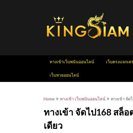
Skip
to
content
ทางเข้าเว็บพนันออนไลน์
เว็บตรงแจกเคร
เว็บหวยออนไลน์
Home
ทางเข้า เว็บพนันออนไลน์
ทางเข้า จัด
ทางเข้า จัดไป168 สล็อ
เดียว