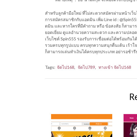
สำหรับลูกค้ามือใหม่ ที่ไม่สะดวกสมัครผ่านหน้าเว็
การสมัครสมาชิกกับแอดมิน เพิ่ม Line id : @Spin5
ดมิน และหากใครที่มีคำถาม หรือ ข้อสงสัย ก็สามาร
ยอดเยี่ยม ดูแลอำนวยความสะดวก และความปลอดภัย
เว็บไซต์ Spin555 รองรับการเชื่อมต่อได้พร้อมกัน
รวมครบทุกรูปแบบ ครบทุกความสนุกตื่นเต้น เร้าใจ และ
ก็สามารถเล่นทำเงินได้ครบทุกประเภท อย่ารอช้ารี
Tags:
จัดไป168
,
จัดไป789
,
ทางเข้า จัดไป168
R