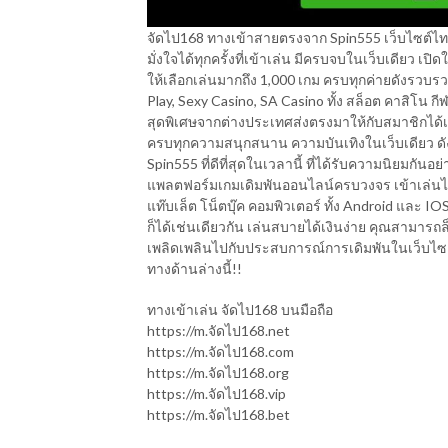
จัดไป168 ทางเข้าสายตรงจาก Spin555 เว็บไซต์ไทย
มั่งใจได้ทุกครั้งที่เข้าเล่น มีครบจบในเว็บเดียว
ให้เลือกเล่นมากถึง 1,000 เกม ครบทุกค่ายดังรวบรวมม
Play, Sexy Casino, SA Casino ทั้ง สล็อต คาสิโน 
สุดพิเศษจากต่างประเทศส่งตรงมาให้กับสมาชิกได้เ
ครบทุกความสนุกสนาน ความบันเทิงในเว็บเดียว ดังน
Spin555 ที่ดีที่สุดในเวลานี้ ที่ได้รับความนิยมกัน
แพลตฟอร์มเกมเดิมพันออนไลน์ครบวงจร เข้าเล่นได้จา
แท๊บเล็ต โน็ตบุ๊ค คอมพิวเตอร์ ทั้ง Android และ I
ก็ได้เช่นเดียวกัน เล่นสบายได้เงินง่าย คุณสามารถล
เพลิดเพลินไปกับประสบการณ์การเดิมพันในเว็บไซต์ เ
ทางด้านล่างนี้!!
ทางเข้าเล่น จัดไป168 บนมือถือ
https://m.จัดไป168.net
https://m.จัดไป168.com
https://m.จัดไป168.org
https://m.จัดไป168.vip
https://m.จัดไป168.bet