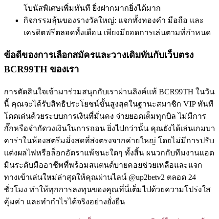
โบนัสพิเศษเพิ่มทันที ยิ่งฝากมากยิ่งได้มาก
กิจกรรมลุ้นของรางวัลใหญ่: แจกทั้งทองคำ มือถือ และ
เครดิตฟรีตลอดทั้งเดือน เพียงมียอดการเล่นตามที่กำหนด
ข้อดีของการเลือกสมัครและวางเดิมพันกับเว็บตรง
BCR99TH ของเรา
การตัดสินใจเข้ามาร่วมสนุกกับเราผ่านลิงค์แท้ BCR99TH ในวัน
นี้ คุณจะได้รับสิทธิประโยชน์ขั้นสูงสุดในฐานะสมาชิก VIP ทันที
โดดเด่นด้วยระบบการเงินที่มั่นคง จ่ายยอดเต็มทุกบิล ไม่มีการ
กั๊กหรือจำกัดวงเงินในการถอน ยิ่งไปกว่านั้น คุณยังได้เล่นเกมบา
คาร่าในห้องสตรีมมิ่งสดที่ส่งตรงจากค่ายใหญ่ โดยไม่มีการปรับ
แต่งผลไพ่หรือล็อกอัตราแพ้ชนะใดๆ ทั้งสิ้น ผนวกกับทีมงานแอด
มินระดับมืออาชีพที่พร้อมสแตนด์บายคอยช่วยเหลือและแจก
ทางเข้าเล่นใหม่ล่าสุดให้คุณผ่านไลน์ @up2betv2 ตลอด 24
ชั่วโมง ทำให้ทุกการลงทุนของคุณที่นี่เต็มไปด้วยความโปร่งใส
คุ้มค่า และทำกำไรได้จริงอย่างยั่งยืน