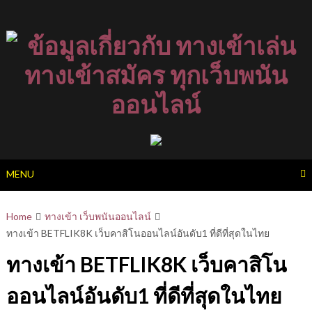
Skip
to
content
MENU
Home
ทางเข้า เว็บพนันออนไลน์
ทางเข้า BETFLIK8K เว็บคาสิโนออนไลน์อันดับ1 ที่ดีที่สุดในไทย
ทางเข้า BETFLIK8K เว็บคาสิโน
ออนไลน์อันดับ1 ที่ดีที่สุดในไทย