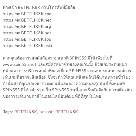
ทางเข้า BETFLIK8K ผ่านโทรศัพท์มือถือ
https://m.BETFLIK8K.com
https://m.BETFLIK8K.net
https://m.BETFLIK8K.org
https://m.BETFLIK8K.bet
https://m.BETFLIK8K.top
https://m.BETFLIK8K.asia
หากคุณต้องการสัมผัสกับความสนุกที่ SPIN555 มีให้ เพียงไปที่
www.spin555.net และสมัครสมาชิกของคุณวันนี้! ด้วยเกมระดับแนว
หน้าและการบริการลูกค้าที่ยอดเยี่ยม SPIN555 จะมอบประสบการณ์การ
เล่นเกมที่ยากจะลืมเลือน ซึ่งจะทำให้คุณเพลิดเพลินได้นานหลายชั่วโมง
ดังนั้นสิ่งที่คุณรอ?เข้าร่วมตอนนี้และลองความสนุกสุดมันส์ ทั้งหมดที่
SPIN555 มีให้!เข้าร่วมเว็บ SPIN555 วันนี้และเริ่มสัมผัสกับความตื่นเต้น
ของการเล่นเว็บคาสิโนออนไลน์อันดับ1 ที่ดีที่สุดในไทย
Tags:
BETFLIK8K
,
ทางเข้า BETFLIK8K