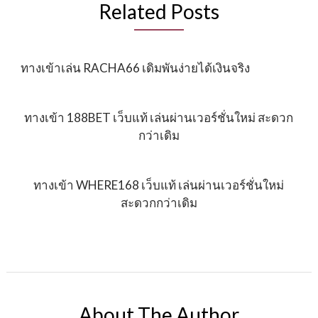
Related Posts
ทางเข้าเล่น RACHA66 เดิมพันง่ายได้เงินจริง
ทางเข้า 188BET เว็บแท้ เล่นผ่านเวอร์ชั่นใหม่ สะดวก
กว่าเดิม
ทางเข้า WHERE168 เว็บแท้ เล่นผ่านเวอร์ชั่นใหม่
สะดวกกว่าเดิม
About The Author