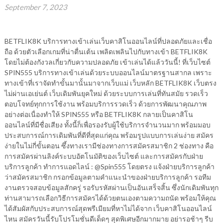
September 7, 2023
BETFLIK8K บริการทางเข้าเล่นเว็บคาสิโนออนไลน์ที่ปลอดภัยและเชื่อ
ถือ ด้วยตัวเลือกเกมที่น่าตื่นเต้น เพลิดเพลินไปกับทางเข้า BETFLIK8K
โดยไม่ต้องกังวลเกี่ยวกับความปลอดภัย เข้าเล่นได้แล้ววันนี้! ที่เว็บไซต์
SPIN555 บริการทางเข้าเล่นด้วยระบบออนไลน์มาตรฐานสากล เพราะ
ทางเข้าที่เราจัดทำขั้นมานั้นมาจากเว็บแม่ เว็บหลัก BETFLIK8K เว็บตรง
ไม่ผ่านเอเย่นต์ เว็บเดิมพันยุคใหม่ ด้วยระบบการเล่นที่ทันสมัย รวดเร็ว
ตอบโจทย์ทุกการใช้งาน พร้อมบริการรวดเร็ว ด้วยการพัฒนาคุณภาพ
อย่างต่อเนื่องทำให้ SPIN555 หรือ BETFLIK8K กลายเป็นคาสิโน
ออนไลน์ที่มีชื่อเสียง ทั้งนี้ก็เพื่อรองรับผู้ใช้บริการจำนวนมาก พร้อมมอบ
ประสบการณ์การเดิมพันที่ดีที่สุดแก่คุณ พร้อมรูปแบบการเล่นง่าย สมัคร
ง่ายในไม่กี่ขั้นตอน ซึ้งทางเรามีช่องทางการสมัครสมาชิก 2 ช่องทาง คือ
การสมัครผ่านลิงค์ระบบอัตโนมัติของเว็บไซต์ และการสมัครกับฝ่าย
บริการลูกค้า ทำการแอดไลน์ : @Spin555 โดยตรง แจ้งฝ่ายบริการลูกค้า
ว่าสมัครสมาชิก กรอกข้อมูลตามคำแนะนำของฝ่ายบริการลูกค้า รอทีม
งานตรวจสอบข้อมูลสักครู่ รอรับรหัสผ่านเป็นอันเสร็จสิ้น ซึ่งนักเดิมพันทุก
ท่านสามารถเลือกวิธีการสมัครได้ด้วยตนเองตามความถนัด พร้อมให้คุณ
ได้สัมผัสกับประสบการณ์สุดพรีเมียมที่หาไม่ได้จาก เว็บคาสิโนออนไลน์
ไหน สมัครวันนี้รับโปรโมชั่นดีเด็ดๆ สุดพิเศษอีกมากมาย อย่ารอช้าๆ รีบ