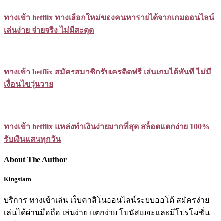
ทางเข้า betflix ทางเลือกใหม่ของคนหารายได้จากเกมออนไลน์
เล่นง่าย จ่ายจริง ไม่มีสะดุด
ทางเข้า betflix สมัครสมาชิกรับเครดิตฟรี เล่นเกมได้ทันที ไม่มี
เงื่อนไขวุ่นวาย
ทางเข้า betflix แหล่งทำเงินง่ายมากที่สุด สล็อตแตกง่าย 100%
รับเงินแสนทุกวัน
About The Author
Kingsiam
บริการ ทางเข้าเล่น เว็บคาสิโนออนไลน์ระบบออโต้ สมัครง่าย
เล่นได้ผ่านมือถือ เล่นง่าย แตกง่าย โบนัสเยอะและมีโปรโมชั่น