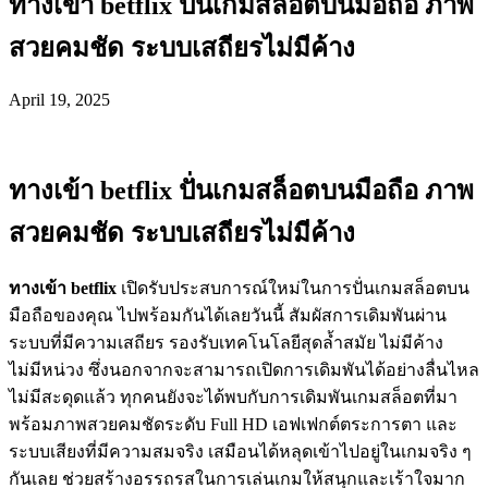
ทางเข้า betflix ปั่นเกมสล็อตบนมือถือ ภาพ
สวยคมชัด ระบบเสถียรไม่มีค้าง
April 19, 2025
ทางเข้า
betflix
ปั่นเกมสล็อตบนมือถือ ภาพ
สวยคมชัด ระบบเสถียรไม่มีค้าง
ทางเข้า
betflix
เปิดรับประสบการณ์ใหม่ในการปั่นเกมสล็อตบน
มือถือของคุณ ไปพร้อมกันได้เลยวันนี้ สัมผัสการเดิมพันผ่าน
ระบบที่มีความเสถียร รองรับเทคโนโลยีสุดล้ำสมัย ไม่มีค้าง
ไม่มีหน่วง ซึ่งนอกจากจะสามารถเปิดการเดิมพันได้อย่างลื่นไหล
ไม่มีสะดุดแล้ว ทุกคนยังจะได้พบกับการเดิมพันเกมสล็อตที่มา
พร้อมภาพสวยคมชัดระดับ Full HD เอฟเฟกต์ตระการตา และ
ระบบเสียงที่มีความสมจริง เสมือนได้หลุดเข้าไปอยู่ในเกมจริง ๆ
กันเลย ช่วยสร้างอรรถรสในการเล่นเกมให้สนุกและเร้าใจมาก