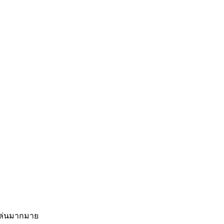
้เล่นมากมาย