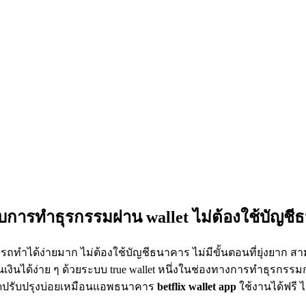
บการทำธุรกรรมผ่าน wallet ไม่ต้องใช้บัญช
รถทำได้ง่ายมาก ไม่ต้องใช้บัญชีธนาคาร ไม่มีขั้นตอนที่ยุ่งยาก ส
ินได้ง่าย ๆ ด้วยระบบ true wallet หนึ่งในช่องทางการทำธุรกรรมก
ีปิดปรับปรุงบ่อยเหมือนแอพธนาคาร
betflix wallet app
ใช้งานได้ฟรี 