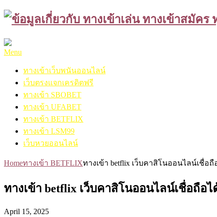
Skip
to
content
Menu
ทางเข้าเว็บพนันออนไลน์
เว็บตรงแจกเครดิตฟรี
ทางเข้า SBOBET
ทางเข้า UFABET
ทางเข้า BETFLIX
ทางเข้า LSM99
เว็บหวยออนไลน์
Home
ทางเข้า BETFLIX
ทางเข้า betflix เว็บคาสิโนออนไลน์เชื่อถื
ทางเข้า betflix เว็บคาสิโนออนไลน์เชื่อถือได
April 15, 2025