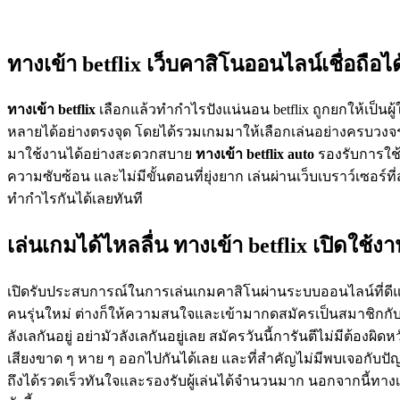
ทางเข้า
betflix
เว็บคาสิโนออนไลน์เชื่อถือได
ทางเข้า
betflix
เลือกแล้วทำกำไรปังแน่นอน betflix ถูกยกให้เป็น
หลายได้อย่างตรงจุด โดยได้รวมเกมมาให้เลือกเล่นอย่างครบวงจร
มาใช้งานได้อย่างสะดวกสบาย
ทางเข้า
betflix auto
รองรับการใช้
ความซับซ้อน และไม่มีขั้นตอนที่ยุ่งยาก เล่นผ่านเว็บเบราว์เซอร์
ทำกำไรกันได้เลยทันที
เล่นเกมได้ไหลลื่น ทางเข้า
betflix
เปิดใช้งา
เปิดรับประสบการณ์ในการเล่นเกมคาสิโนผ่านระบบออนไลน์ที่ดีแ
คนรุ่นใหม่ ต่างก็ให้ความสนใจและเข้ามากดสมัครเป็นสมาชิกกั
ลังเลกันอยู่ อย่ามัวลังเลกันอยู่เลย สมัครวันนี้การันตีไม่มีต้องผ
เสียงขาด ๆ หาย ๆ ออกไปกันได้เลย และที่สำคัญไม่มีพบเจอกับปัญ
ถึงได้รวดเร็วทันใจและรองรับผู้เล่นได้จำนวนมาก นอกจากนี้ทางเข