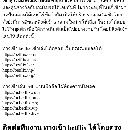
เข้าสู่ระบบ
betflix มือถือ
คลิกเดียวสามารถเข้ามารับความสนุก
และลุ้นรางวัลกับเกมโปรดได้เลยทันที ไม่ว่าจะอยู่ที่ไหนก็เข้ามา
กดปั่นสล็อตได้แบบไร้ขีดจำกัด เปิดให้บริการตลอด 24 ชั่วโมง
ทั้งยังมีการอัพเดทลิงค์เข้าเล่นเกมใหม่ ๆ ให้เลือกใช้งานได้แบบ
ไม่มีหยุดพัก เพื่อให้การเดิมพันเป็นไปอย่างราบรื่น โดยมีลิงค์เข้า
เล่นให้เลือกดังนี้
ทางเข้า betflix เข้าเล่นได้ตลอด เว็บตรงระบบออโต้
https://betflix.com/
https://betflix.auto/
https://betflix.bet/
https://betflix.vip/
https://betflix.org/
ทางเข้าเล่น betflix บนมือถือ ไม่ต้องดาวน์โหลด
https://m.betflix.com
https://m.betflix.auto
https://m.betflix.org
https://m.betflix.vip
https://m.betflix.live
ติดต่อทีมงาน ทางเข้า betflix ได้โดยตรง