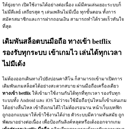
ให้ยุ่งยาก เปิดใช้งานได้อย่างต่อเนื่อง แม้มีคนเล่นเยอะระบบก็
ไม่มีดีเลย์ เสถียรสุด ๆ เล่นเพลินไม่มีเบื่อ ทุกขั้นตอน ทั้งการ
สมัครสมาชิกและการฝากถอนเงิน สามารถทำได้รวดเร็วทันใจ
ที่สุด
เดิมพันสล็อตบนมือถือ
ทางเข้า
betflix
รองรับทุกระบบ เข้าเกมไว เล่นได้ทุกเวลา
ไม่มีเด้ง
ไม่ต้องออกเดินทางไปยังบ่อนคาสิโน ก็สามารถเข้ามาเปิดการ
เดิมพันเกมสล็อตได้อย่างสะดวกสบาย ผ่านมือถือเครื่องเดียว
ทางเข้า
betflix
ให้เข้ามาใช้งานกันได้ทุกที่ทุกเวลา รองรับทุก
ระบบทั้ง Android และ iOS ไม่ว่าจะใช้มือถือรุ่นไหนก็เข้าเล่นเกม
ได้อย่างลื่นไหล เข้าถึงเกมได้ไวไม่ต้องรอนาน หน้าเว็บเบทฟิก
ถูกออกแบบมาให้เข้าใช้งานได้ง่าย ตัวระบบมีความทันสมัย ถูก
พัฒนาอย่างต่อเนื่อง เพื่อป้องกันลิงค์หลุดหรือเด้งออกจากเกม