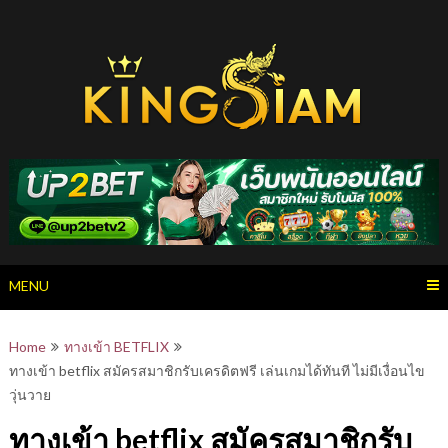
Skip
to
content
MENU
Home
ทางเข้า BETFLIX
ทางเข้า betflix สมัครสมาชิกรับเครดิตฟรี เล่นเกมได้ทันที ไม่มีเงื่อนไข
วุ่นวาย
ทางเข้า betflix สมัครสมาชิกรับ