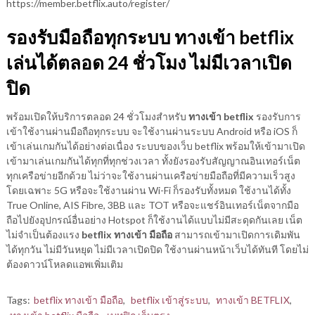
https://member.betflix.auto/register/
รองรับมือถือทุกระบบ ทางเข้า betflix
เล่นได้ตลอด 24 ชั่วโมง ไม่มีเวลาเปิด
ปิด
พร้อมเปิดให้บริการตลอด 24 ชั่วโมงสำหรับ
ทางเข้า betflix
รองรับการ
เข้าใช้งานผ่านมือถือทุกระบบ จะใช้งานผ่านระบบ Android หรือ iOS ก็
เข้าเล่นเกมกันได้อย่างต่อเนื่อง ระบบของเว็บ betflix พร้อมให้เข้ามาเปิด
เข้ามาเล่นเกมกันได้ทุกที่ทุกช่วงเวลา ทั้งยังรองรับสัญญาณอินเทอร์เน็ต
ทุกเครือข่ายอีกด้วย ไม่ว่าจะใช้งานผ่านเครือข่ายมือถือที่มีความเร็วสูง
โดยเฉพาะ 5G หรือจะใช้งานผ่าน Wi-Fi ก็รองรับทั้งหมด ใช้งานได้ทั้ง
True Online, AIS Fibre, 3BB และ TOT หรือจะแชร์อินเทอร์เน็ตจากมือ
ถือไปยังอุปกรณ์อื่นอย่าง Hotspot ก็ใช้งานได้แบบไม่มีสะดุดกันเลย เน็ต
ไม่จำเป็นต้องแรง
betflix ทางเข้า มือถือ
สามารถเข้ามาเปิดการเดิมพัน
ได้ทุกวัน ไม่มีวันหยุด ไม่มีเวลาเปิดปิด ใช้งานผ่านหน้าเว็บได้ทันที โดยไม่
ต้องดาวน์โหลดแอพเพิ่มเติม
Tags:
betflix ทางเข้า มือถือ
,
betflix เข้าสู่ระบบ
,
ทางเข้า BETFLIX
,