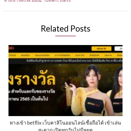
ทางเข้า betflix มือถือ
,
เบทฟิก เว็บตรง
Related Posts
ทางเข้า betflix เว็บคาสิโนออนไลน์เชื่อถือได้ เข้าเล่น
สะดวก เปิดทุกวันไม่มีหยุด