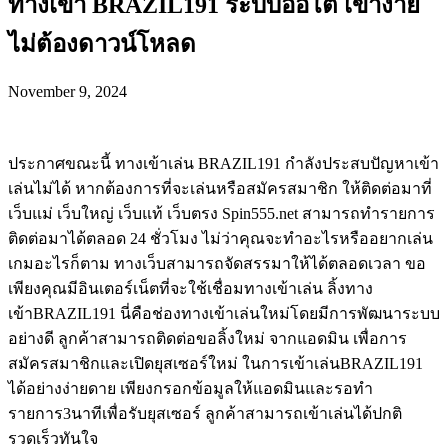
ทางเข้า BRAZIL191 ระบบออโต้ เข้าง่าย
ไม่ต้องดาวน์โหลด
November 9, 2024
ประกาศขณะนี้ ทางเข้าเล่น BRAZIL191 กำลังประสบปัญหาเข้า
เล่นไม่ได้ หากต้องการที่จะเล่นหรือสมัครสมาชิก ให้ติดต่อมาที่
เว็บแม่ เว็บใหญ่ เว็บแท้ เว็บตรง Spin555.net สามารถทำรายการ
ติดต่อมาได้ตลอด 24 ชั่วโมง ไม่ว่าคุณจะทำอะไรหรืออยากเล่น
เกมอะไรก็ตาม ทางเว็บสามารถจัดสรรมาให้ได้ตลอดเวลา ขอ
เพียงคุณมีอินเตอร์เน็ตที่จะใช้เชื่อมทางเข้าเล่น ลิ้งทาง
เข้าBRAZIL191 นี่คือช่องทางเข้าเล่นใหม่โดยมีการพัฒนาระบบ
อย่างดี ลูกค้าสามารถติดต่อขอลิ้งใหม่ จากแอดมิน เพื่อการ
สมัครสมาชิกและเปิดยุสเซอร์ใหม่ ในการเข้าเล่นBRAZIL191
ได้อย่างง่ายดาย เพียงกรอกข้อมูลให้แอดมินและรอทำ
รายการ3นาทีเพื่อรับยุสเซอร์ ลูกค้าสามารถเข้าเล่นได้ปกติ
รวดเร็วทันใจ