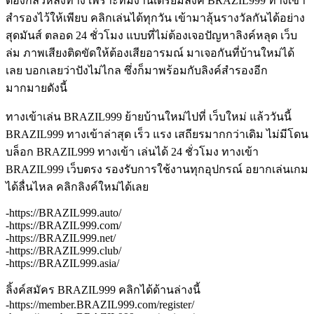
ต้องกลัวหลงทาง เพราะทีมงานเตรียมลิงค์ BRAZIL999 ทางเข้า
สำรองไว้ให้เพียบ คลิกเล่นได้ทุกวัน เข้ามาลุ้นรางวัลกันได้อย่าง
สุดมันส์ ตลอด 24 ชั่วโมง แบบที่ไม่ต้องเจอปัญหาลิงค์หลุด เว็บ
ล่ม ภาพเสียงติดขัดให้ต้องเสียอารมณ์ มาเจอกันที่บ้านใหม่ได้
เลย บอกเลยว่าปังไม่ไกล ซึ่งก็มาพร้อมกับลิงค์สำรองอีก
มากมายดังนี้
ทางเข้าเล่น BRAZIL999 ย้ายบ้านใหม่ไปที่ เว็บใหม่ แล้ววันนี้
BRAZIL999 ทางเข้าล่าสุด เร็ว แรง เสถียรมากกว่าเดิม ไม่มีโดน
บล็อก BRAZIL999 ทางเข้า เล่นได้ 24 ชั่วโมง ทางเข้า
BRAZIL999 เว็บตรง รองรับการใช้งานทุกอุปกรณ์ อยากเล่นเกม
ได้ลื่นไหล คลิกลิงค์ใหม่ได้เลย
-https://BRAZIL999.auto/
-https://BRAZIL999.com/
-https://BRAZIL999.net/
-https://BRAZIL999.club/
-https://BRAZIL999.asia/
ลิ้งค์สมัคร BRAZIL999 คลิกได้ด้านล่างนี้
-https://member.BRAZIL999.com/register/