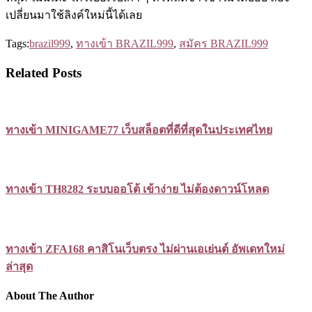
เปลี่ยนมาใช้ลิงค์ใหม่นี้ได้เลย
Tags:
brazil999
,
ทางเข้า BRAZIL999
,
สมัคร BRAZIL999
Related Posts
ทางเข้า MINIGAME77 เว็บสล็อตที่ดีที่สุดในประเทศไทย
ทางเข้า TH8282 ระบบออโต้ เข้าง่าย ไม่ต้องดาวน์โหลด
ทางเข้า ZFA168 คาสิโนเว็บตรง ไม่ผ่านเอเย่นต์ อัพเดทใหม่
ล่าสุด
About The Author