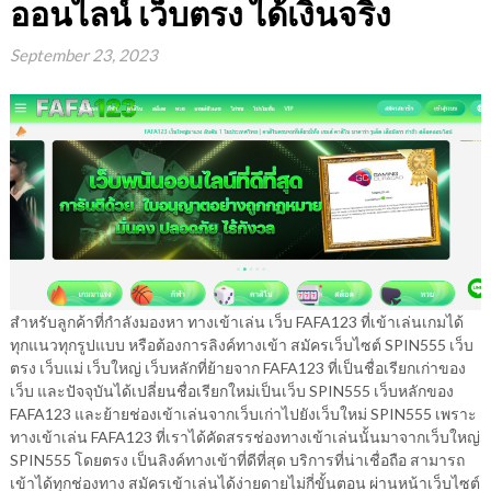
ออนไลน์ เว็บตรง ได้เงินจริง
September 23, 2023
สำหรับลูกค้าที่กำลังมองหา ทางเข้าเล่น เว็บ FAFA123 ที่เข้าเล่นเกมได้
ทุกแนวทุกรูปแบบ หรือต้องการลิงค์ทางเข้า สมัครเว็บไซต์ SPIN555 เว็บ
ตรง เว็บแม่ เว็บใหญ่ เว็บหลักที่ย้ายจาก FAFA123 ที่เป็นชื่อเรียกเก่าของ
เว็บ และปัจจุบันได้เปลี่ยนชื่อเรียกใหม่เป็นเว็บ SPIN555 เว็บหลักของ
FAFA123 และย้ายช่องเข้าเล่นจากเว็บเก่าไปยังเว็บใหม่ SPIN555 เพราะ
ทางเข้าเล่น FAFA123 ที่เราได้คัดสรรช่องทางเข้าเล่นนั้นมาจากเว็บใหญ่
SPIN555 โดยตรง เป็นลิงค์ทางเข้าที่ดีที่สุด บริการที่น่าเชื่อถือ สามารถ
เข้าได้ทุกช่องทาง สมัครเข้าเล่นได้ง่ายดายไม่กี่ขั้นตอน ผ่านหน้าเว็บไซต์