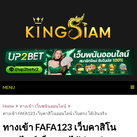
Skip
to
content
MENU
Home
ทางเข้า เว็บพนันออนไลน์
ทางเข้า FAFA123 เว็บคาสิโนออนไลน์ เว็บตรง ได้เงินจริง
ทางเข้า FAFA123 เว็บคาสิโน