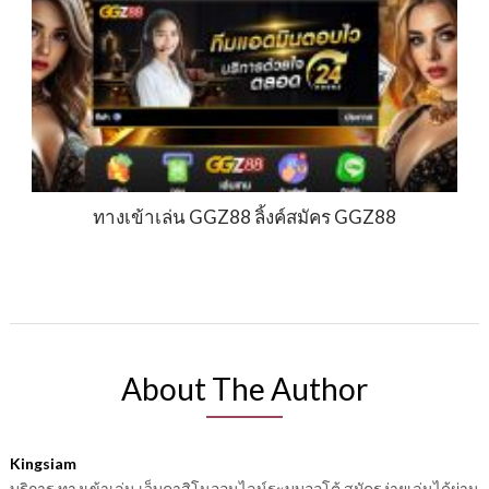
ทางเข้าเล่น GGZ88 ลิ้งค์สมัคร GGZ88
About The Author
Kingsiam
บริการ ทางเข้าเล่น เว็บคาสิโนออนไลน์ระบบออโต้ สมัครง่ายเล่นได้ผ่าน