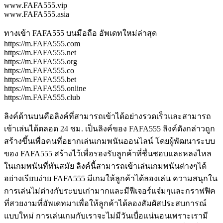
www.FAFA555.vip
www.FAFA555.asia
ทางเข้า FAFA555 บนมือถือ อัพเดทใหม่ล่าสุด
https://m.FAFA555.com
https://m.FAFA555.net
https://m.FAFA555.org
https://m.FAFA555.co
https://m.FAFA555.bet
https://m.FAFA555.online
https://m.FAFA555.club
ลิงค์ด้านบนคือลิงค์ที่สามารถเข้าได้อย่างรวดเร็วและสามารถ
เข้าเล่นได้ตลอด 24 ชม. เป็นลิงค์ของ FAFA555 ลิงค์ดังกล่าวถูก
สร้างขึ้นเพื่อคนที่อยากเล่นเกมพนันออนไลน์ โดยผู้พัฒนาระบบ
ของ FAFA555 สร้างไว้เพื่อรองรับลูกค้าที่ชื่นชอบและหลงไหล
ในเกมพนันที่ทันสมัย ลิงค์นี้สามารถเข้าเล่นเกมพนันต่างๆได้
อย่างเรียบง่าย FAFA555 มีเกมให้ลูกค้าได้ลองเล่น ความสนุกใน
การเล่นไม่ต่างกับระบบเก่ามากและมีฟีเจอร์แจ๋มๆและกราฟฟิค
ที่สวยงามที่อัพเดทมาเพื่อให้ลูกค้าได้ลองสัมผัสประสบการณ์
แบบใหม่ การเล่นเกมกับเราจะไม่มีวันเบื่อเเน่นอนเพราะเรามี