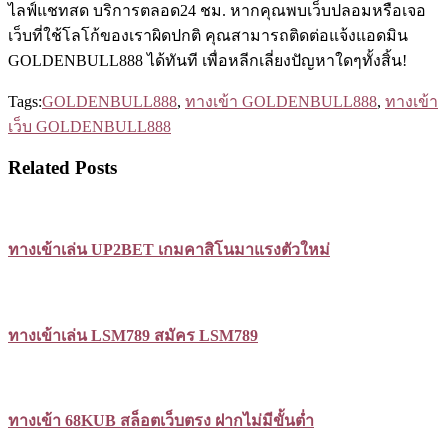
ไลฟ์แชทสด บริการตลอด24 ชม. หากคุณพบเว็บปลอมหรือเจอ
เว็บที่ใช้โลโก้ของเราผิดปกติ คุณสามารถติดต่อแจ้งแอดมิน
GOLDENBULL888 ได้ทันที เพื่อหลีกเลี่ยงปัญหาใดๆทั้งสิ้น!
Tags:
GOLDENBULL888
,
ทางเข้า GOLDENBULL888
,
ทางเข้า
เว็บ GOLDENBULL888
Related Posts
ทางเข้าเล่น UP2BET เกมคาสิโนมาแรงตัวใหม่
ทางเข้าเล่น LSM789 สมัคร LSM789
ทางเข้า 68KUB สล็อตเว็บตรง ฝากไม่มีขั้นต่ำ