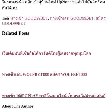
ใครแซงหน้า คลิกเข้าสู่บ้านใหม่ Up2bet.net แล้วไปมันส์พร้อม
กันได้เลย
Tags:
ทางเข้า GOOD99BET
,
ทางเข้าเล่น GOOD99BET
,
สมัคร
GOOD99BET
Related Posts
เว็บเดิมพันที่เชื่อถือได้การันตีโดยผู้เล่นจากทุกมุมโลก
ทางเข้าเล่น WOLFBET888 สมัคร WOLFBET888
ทางเข้า 168PGPLAY คาสิโนออนไลน์ เว็บตรง ไม่ผ่านเอเย่นต์
About The Author