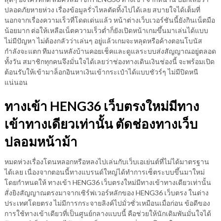
ปลอดภัยหายห่วง เรื่องข้อมูลรั่วไหลตัดทิ้งไปได้เลย สบายใจได้เต็มที่
นอกจากเรื่องความเร็วที่โดดเด่นแล้ว หน้าต่างเว็บเวอร์ชันนี้ยังกินเน็ตมือ
น้อยมาก ต่อให้เหลือเน็ตความเร็วต่ำก็ยังเปิดหน้าเกมขึ้นมาเล่นได้แบบ
ไม่มีปัญหา ไม่ต้องกลัวว่าเล่นๆ อยู่แล้วเกมจะหลุดหรือค้างตอนโบนัส
กำลังจะแตก ทีมงานหลังบ้านคอยเช็คและดูแลระบบส่งสัญญาณอยู่ตลอด
ทั้งวัน สมาชิกทุกคนจึงมั่นใจได้เลยว่าช่องทางเดินเงินช่องนี้ จะพร้อมเปิด
ต้อนรับให้เข้ามาล็อกอินหาเงินเข้ากระเป๋าได้แบบชัวร์ๆ ไม่มีปิดหนี
แน่นอน
ทางเข้า HENG36 เว็บตรงใหม่มีทาง
เข้าทางเดียวเท่านั้น ตัดช่องทางเว็บ
ปลอมหน้าม้า
หมดห่วงเรื่องโดนหลอกหรือหลงไปเล่นกับเว็บเอเย่นต์ที่ไม่ได้มาตรฐาน
ได้เลย เนื่องจากตอนนี้ทางแบรนด์ใหญ่ได้ทำการเซ็ตระบบขึ้นมาใหม่
โดยกำหนดให้ ทางเข้า HENG36 เว็บตรงใหม่มีทางเข้าทางเดียวเท่านั้น
สั่งยิงสัญญาณตรงมาจากเซิร์ฟเวอร์หลักของ HENG36 เว็บตรง ในต่าง
ประเทศโดยตรง ไม่มีการกระจายลิงค์ไปมั่วซั่วเหมือนเมื่อก่อน ข้อดีของ
การใช้ทางเข้าเดียวที่เป็นศูนย์กลางแบบนี้ คือช่วยให้นักเดิมพันมั่นใจได้