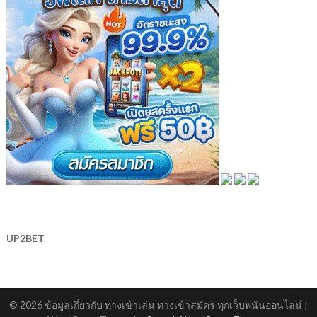
UP2BET
© 2026 ข้อมูลเกี่ยวกับ ทางเข้าเล่น ทางเข้าสมัคร ทุกเว็บพนันออนไลน์
|