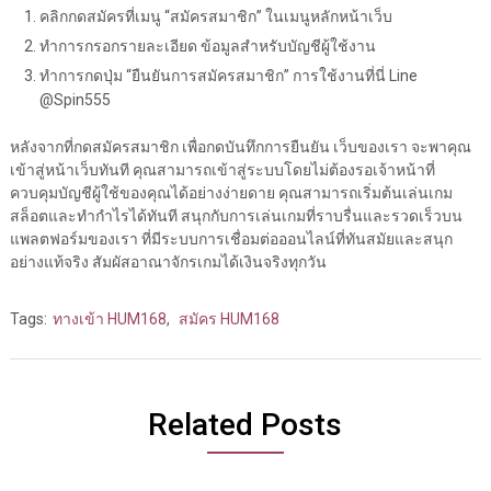
คลิกกดสมัครที่เมนู “สมัครสมาชิก” ในเมนูหลักหน้าเว็บ
ทำการกรอกรายละเอียด ข้อมูลสำหรับบัญชีผู้ใช้งาน
ทำการกดปุ่ม “ยืนยันการสมัครสมาชิก” การใช้งานที่นี่ Line
@Spin555
หลังจากที่กดสมัครสมาชิก เพื่อกดบันทึกการยืนยัน เว็บของเรา จะพาคุณ
เข้าสู่หน้าเว็บทันที คุณสามารถเข้าสู่ระบบโดยไม่ต้องรอเจ้าหน้าที่
ควบคุมบัญชีผู้ใช้ของคุณได้อย่างง่ายดาย คุณสามารถเริ่มต้นเล่นเกม
สล็อตและทำกำไรได้ทันที สนุกกับการเล่นเกมที่ราบรื่นและรวดเร็วบน
แพลตฟอร์มของเรา ที่มีระบบการเชื่อมต่อออนไลน์ที่ทันสมัยและสนุก
อย่างแท้จริง สัมผัสอาณาจักรเกมได้เงินจริงทุกวัน
Tags:
ทางเข้า HUM168
,
สมัคร HUM168
Related Posts