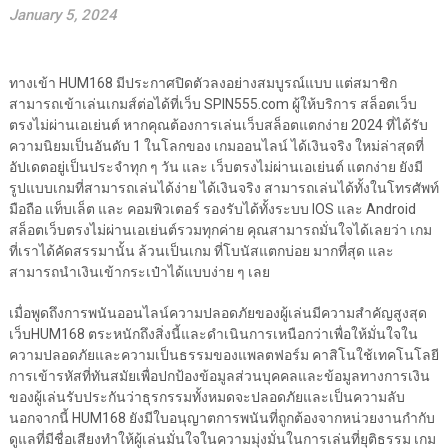
January 5, 2024
ทางเข้า HUM168 มีประกาศปิดตัวลงอย่างสมบูรณ์แบบ แต่สมาชิก
สามารถเข้าเล่นเกมส์ต่อได้ที่เว็บ SPIN555.com ผู้ให้บริการ สล็อตเว็บ
ตรงไม่ผ่านเอเย่นต์ หากคุณต้องการเล่นเว็บสล็อตแตกง่าย 2024 ที่ได้รับ
ความนิยมเป็นอันดับ 1 ในโลกของ เกมออนไลน์ ได้เงินจริง ใหม่ล่าสุดที่
อัปเดตอยู่เป็นประจำทุก ๆ วัน และ เว็บตรงไม่ผ่านเอเย่นต์ แตกง่าย ยังมี
รูปแบบเกมที่สามารถเล่นได้ง่าย ได้เงินจริง สามารถเล่นได้ทั้งในโทรศัพท์
มือถือ แท็บเล็ต และ คอมพิวเตอร์ รองรับได้ทั้งระบบ IOS และ Android
สล็อตเว็บตรงไม่ผ่านเอเย่นต์รวมทุกค่าย คุณสามารถมั่นใจได้เลยว่า เกม
ที่เราได้คัดสรรมานั้น ล้วนเป็นเกม ที่โบนัสแตกบ่อย มากที่สุด และ
สามารถนำเงินเข้ากระเป๋าได้แบบง่าย ๆ เลย
เมื่อพูดถึงการพนันออนไลน์ความปลอดภัยของผู้เล่นมีความสําคัญสูงสุด
เว็บHUM168 ตระหนักถึงสิ่งนี้และดําเนินการเหนือกว่าเพื่อให้มั่นใจใน
ความปลอดภัยและความเป็นธรรมของแพลตฟอร์ม คาสิโนใช้เทคโนโลยี
การเข้ารหัสที่ทันสมัยเพื่อปกป้องข้อมูลส่วนบุคคลและข้อมูลทางการเงิน
ของผู้เล่นรับประกันว่าธุรกรรมทั้งหมดจะปลอดภัยและเป็นความลับ
นอกจากนี้ HUM168 ยังมีใบอนุญาตการพนันที่ถูกต้องจากหน่วยงานกํากับ
ดูแลที่มีชื่อเสียงทําให้ผู้เล่นมั่นใจในความมุ่งมั่นในการเล่นที่ยุติธรรม เกม