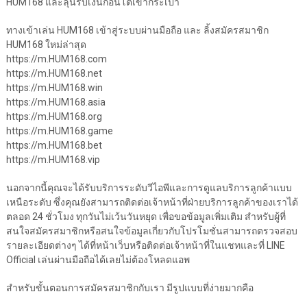
HUM168 และลุ้นรับเงินก้อนโตเข้ากระเป๋า
ทางเข้าเล่น HUM168 เข้าสู่ระบบผ่านมือถือ และ ลิ้งสมัครสมาชิก
HUM168 ใหม่ล่าสุด
https://m.HUM168.com
https://m.HUM168.net
https://m.HUM168.win
https://m.HUM168.asia
https://m.HUM168.org
https://m.HUM168.game
https://m.HUM168.bet
https://m.HUM168.vip
นอกจากนี้คุณจะได้รับบริการระดับวีไอพีและการดูแลบริการลูกค้าแบบ
เหนือระดับ ซึ่งคุณยังสามารถติดต่อเจ้าหน้าที่ฝ่ายบริการลูกค้าของเราได้
ตลอด 24 ชั่วโมง ทุกวันไม่เว้นวันหยุด เพื่อขอข้อมูลเพิ่มเติม สำหรับผู้ที่
สนใจสมัครสมาชิกหรือสนใจข้อมูลเกี่ยวกับโปรโมชั่นสามารถตรวจสอบ
รายละเอียดต่างๆ ได้ที่หน้าเว็บหรือติดต่อเจ้าหน้าที่ในแชทและที่ LINE
Official เล่นผ่านมือถือได้เลยไม่ต้องโหลดแอพ
สำหรับขั้นตอนการสมัครสมาชิกกับเรา มีรูปแบบที่ง่ายมากคือ