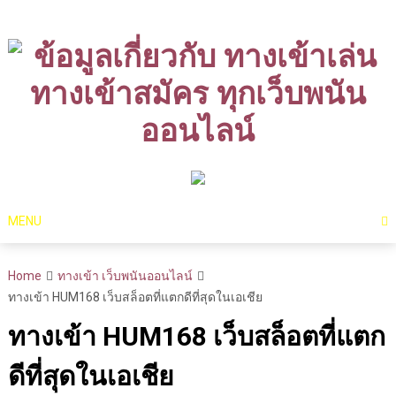
Skip
to
content
MENU
Home
ทางเข้า เว็บพนันออนไลน์
ทางเข้า HUM168 เว็บสล็อตที่แตกดีที่สุดในเอเชีย
ทางเข้า HUM168 เว็บสล็อตที่แตก
ดีที่สุดในเอเชีย