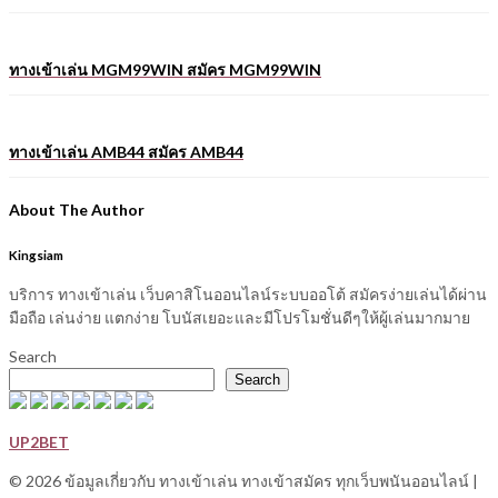
ทางเข้าเล่น MGM99WIN สมัคร MGM99WIN
ทางเข้าเล่น AMB44 สมัคร AMB44
About The Author
Kingsiam
บริการ ทางเข้าเล่น เว็บคาสิโนออนไลน์ระบบออโต้ สมัครง่ายเล่นได้ผ่าน
มือถือ เล่นง่าย แตกง่าย โบนัสเยอะและมีโปรโมชั่นดีๆให้ผู้เล่นมากมาย
Search
Search
UP2BET
© 2026 ข้อมูลเกี่ยวกับ ทางเข้าเล่น ทางเข้าสมัคร ทุกเว็บพนันออนไลน์
|