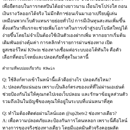
เพื่อยืดรอบในการกดสปินได้อย่างยาวนาน เงื่อนไขโปร่งใส ถอน
เงินรางวัลออกได้จริง ไม่มีกติกาซ่อนเร้นมาเอาเปรียบผู้เล่น
เหมือนพวกเว็บตัวแทนรายย่อยทั่วไป การมีเงินทุนสะสมเพิ่มขึ้น
ตั้งแต่วินาทีแรกจะช่วยเพิ่มโอกาสในการเข้าสู่รอบโบนัสใหญ่ได้
ง่ายขึ้นโดยไม่จำเป็นต้องใช้เงินตัวเองฝากเพิ่ม หากอยากเริ่มต้น
เดิมพันอย่างคุ้มค่า การคลิกทำรายการผ่านช่องทาง เปิด
ยูสเซอร์ใหม่ K9win ช่องทางเชื่อมต่อระบบออโต้ทันใจ คือตัว
เลือกที่ตอบโจทย์และปลอดภัยที่สุดในเวลานี้
คำถามที่พบบ่อยเกี่ยวกับ K9win
Q: ใช้ลิงก์ทางเข้าในหน้านี้แล้วดีอย่างไร ปลอดภัยไหม?
A: ปลอดภัยแน่นอน เพราะเป็นลิงก์ตรงของแท้ที่ไม่ผ่านเอเย่นต์
ช่วยป้องกันไม่ให้คุณกดไปเจอเว็บปลอม และรักษาข้อมูลส่วนตัว
รวมถึงเงินในบัญชีของคุณให้อยู่ในระบบที่แน่นหนาที่สุด
Q: ทำไมต้องติดต่อผ่านไลน์แอด @up2betv2 ช่องทางเดียว?
A: เพื่อความปลอดภัยและป้องกันการโดนหลอก เพราะนี่คือไลน์
ทางการของจริงช่องทางเดียว โดยมีแอดมินตัวจริงคอยผลัด