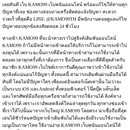
เลยทันที เว็บ KAMO99 เว็บพนันออนไลน์ พร้อมแก้ไขให้ท่านทุก
ปัญหาที่เจอ ช่องทางสอบถามหรือติดต่อแจ้งปัญหา สะดวก
รวดเร็วที่สุดคือ LINE: @KAMO99TH มีพนักงานคอยดูแลแก้ไข
ปัญหาตอบทุกข้อสงสัยตลอด 24 ชั่วโมง
ทางเข้า KAMO99 ที่จะนำทางเราไปสู่ลิงค์เดิมพันออนไลน์
KAMO99 ถ้าไม่มีหน้าทางเข้าคอยให้บริการก็ไม่สามารถเข้าไป
ลงทุนได้ เพราะฉะนั้นการที่มีหน้าทางเข้าสามารถใช้งานได้
ตลอดเวลาทุกครั้งที่เราต้องการ จึงเป็นทางเลือกที่ดีที่สุดสำหรับ
สมาชิก KAMO99 เว็บไซต์เราการันตีคุณภาพว่าเข้าใช้งานได้
ทุกลิงค์แน่นอนไร้ปัญหา ทั้งหมดนี้ สามารถเดิมพันผ่านมือถือได้
ทันที โดยไม่มีปัญหาใดๆ เพียงแค่อินเตอร์เน็ตเท่านั้น ไม่ว่าจะ
เป็นระบบ iOS และAndroid ทั้งคอมพิวเตอร์ โน๊ตบุ๊ค แท็บเล็ต
และโทรศัพท์มือถือทุกเครือข่ายก็สามารถใช้งานได้ ลิงค์ทาง
เข้าเราได้ เพราะเราอัพเดทลิงค์ใหม่ล่าสุดทุกวัน ทุกทางช่องเข้า
ที่เราให้ไปนั้นมาจากเว็บใหญ่ KAMO99 โดยตรง น่าเชื่อถือที่สุด
เล่นได้ชัวร์หมดปัญหาเข้าเดิมพันไม่ได้และยังมีระบบใช้งานเป็น
เมนูเป็นภาษาไทย ใช้งานง่าย KAMO99 เว็บพนันออนไลน์ให้