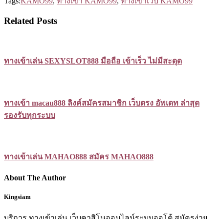
Tags:
KAMO99
,
ทางเข้า KAMO99
,
ทางเข้าเว็บ KAMO99
Related Posts
ทางเข้าเล่น SEXYSLOT888 มือถือ เข้าเร็ว ไม่มีสะดุด
ทางเข้า macau888 ลิงค์สมัครสมาชิก เว็บตรง อัพเดท ล่าสุด
รองรับทุกระบบ
ทางเข้าเล่น MAHAO888 สมัคร MAHAO888
About The Author
Kingsiam
บริการ ทางเข้าเล่น เว็บคาสิโนออนไลน์ระบบออโต้ สมัครง่าย