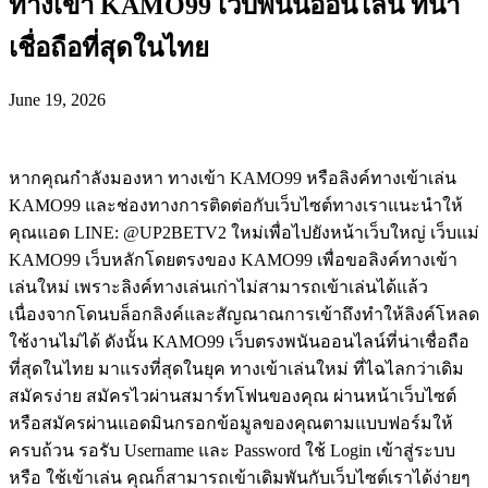
ทางเข้า KAMO99 เว็บพนันออนไลน์ ที่น่า
เชื่อถือที่สุดในไทย
June 19, 2026
หากคุณกำลังมองหา ทางเข้า KAMO99 หรือลิงค์ทางเข้าเล่น
KAMO99 และช่องทางการติดต่อกับเว็บไซต์ทางเราแนะนำให้
คุณแอด LINE: @UP2BETV2 ใหม่เพื่อไปยังหน้าเว็บใหญ่ เว็บแม่
KAMO99 เว็บหลักโดยตรงของ KAMO99 เพื่อขอลิงค์ทางเข้า
เล่นใหม่ เพราะลิงค์ทางเล่นเก่าไม่สามารถเข้าเล่นได้แล้ว
เนื่องจากโดนบล็อกลิงค์และสัญณาณการเข้าถึงทำให้ลิงค์โหลด
ใช้งานไม่ได้ ดังนั้น KAMO99 เว็บตรงพนันออนไลน์ที่น่าเชื่อถือ
ที่สุดในไทย มาแรงที่สุดในยุค ทางเข้าเล่นใหม่ ที่ไฉไลกว่าเดิม
สมัครง่าย สมัครไวผ่านสมาร์ทโฟนของคุณ ผ่านหน้าเว็บไซต์
หรือสมัครผ่านแอดมินกรอกข้อมูลของคุณตามแบบฟอร์มให้
ครบถ้วน รอรับ Username และ Password ใช้ Login เข้าสู่ระบบ
หรือ ใช้เข้าเล่น คุณก็สามารถเข้าเดิมพันกับเว็บไซต์เราได้ง่ายๆ