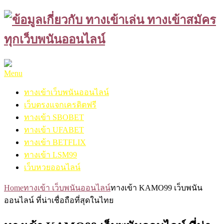
Skip
to
content
Menu
ทางเข้าเว็บพนันออนไลน์
เว็บตรงแจกเครดิตฟรี
ทางเข้า SBOBET
ทางเข้า UFABET
ทางเข้า BETFLIX
ทางเข้า LSM99
เว็บหวยออนไลน์
Home
ทางเข้า เว็บพนันออนไลน์
ทางเข้า KAMO99 เว็บพนัน
ออนไลน์ ที่น่าเชื่อถือที่สุดในไทย