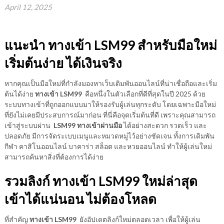
April 12, 2025
แนะนำ ทางเข้า LSM99 สำหรับมือใหม่
เริ่มต้นง่าย ได้เงินจริง
หากคุณเป็นมือใหม่ที่กำลังมองหาเว็บเดิมพันออนไลน์ที่น่าเชื่อถือและเริ่ม
ต้นได้ง่าย
ทางเข้า LSM99
คือหนึ่งในตัวเลือกที่ดีที่สุดในปี 2025 ด้วย
ระบบทางเข้าที่ถูกออกแบบมาให้รองรับผู้เล่นทุกระดับ โดยเฉพาะมือใหม่
ที่ยังไม่เคยมีประสบการณ์มาก่อน ที่นี่คือจุดเริ่มต้นที่ดี เพราะคุณสามารถ
เข้าสู่ระบบผ่าน
LSM99
ทางเข้าผ่านมือ
ได้อย่างสะดวก รวดเร็ว และ
ปลอดภัย มีการจัดระเบบเมนูและหมวดหมู่ไว้อย่างชัดเจน ทั้งการเดิมพัน
กีฬา คาสิโนออนไลน์ บาคาร่า สล็อต และหวยออนไลน์ ทำให้ผู้เล่นใหม่
สามารถค้นหาสิ่งที่ต้องการได้ง่าย
รวมลิงก์ ทางเข้า LSM99 ใหม่ล่าสุด
เข้าได้แน่นอน ไม่ต้องโหลด
ที่สำคัญ
ทางเข้า LSM99
ยังอัปเดตลิงก์ใหม่ตลอดเวลา เพื่อให้ผู้เล่น