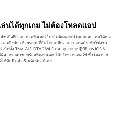
เล่นได้ทุกเกม ไม่ต้องโหลดแอป
ผ่านมือถือ และคอมพิวเตอร์โดยไม่ต้องดาวน์โหลดแอป เล่นได้ทุก
ะเกมยิงปลา ด้วยระบบที่ลื่นไหลเสถียร และปลอดภัย เข้าใช้งาน
อร์เน็ตทั้ง True AIS DTAC Wi-Fi และทุกระบบปฏิบัติการ iOS &
ะบบได้สะดวกสบาย พร้อมทีมงานคอยให้บริการตลอด 24 ชั่วโมง หาก
ด้ทันที แล้วเริ่มเดิมพันได้เลย