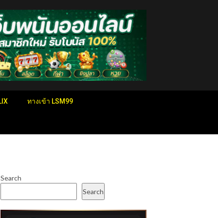
LIX
ทางเข้า LSM99
Search
Search