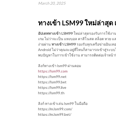
March 20, 2025
ทางเข้า LSM99 ใหม่ล่าสุด 
อัปเดททางเข้า
LSM99
ใหม่ล่าสุดรองรับการใช้งาน
เกม ไม่ว่าจะเป็น แทงบอล คาสิโนสด สล็อต หวย แล
ง่ายผ่าน
ทางเข้า
LSM99
รองรับทุกเครือข่ายอินเท
Android ไม่ว่าคุณจะอยู่ที่ไหนก็สามารถเข้าสู่ร
พบปัญหาในการเข้าใช้งาน สามารถติดต่อเจ้าหน้าที่ไ
ลิงก์ทางเข้า lsm99 ผ่านคอม
https://lsm99.com
https://lsm99.net
https://lsm99.bet
https://lsm99.live
https://lsm99.th
ลิงก์ ทางเข้าเล่น lsm99 ในมือถือ
https://m.lsm99.com/
https://m.lsm99.bet/