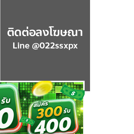
UP2BET