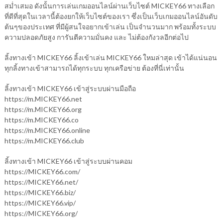
สม่ำเสมอ ดังนั้นการเล่นเกมออนไลน์ผ่านเว็บไซต์ MICKEY66 ทางเลือก
ที่ดีที่สุดในเวลานี้ต้องยกให้เว็บไซต์ของเรา ซึ่งเป็นเว็บเกมออนไลน์อันดับ
ต้นๆของประเทศ ที่มีผู้สนใจอยากเข้าเล่น เป็นจำนวนมาก พร้อมทั้งระบบ
ความปลอดภัยสูง การันตีความมั่นคง และ ไม่ต้องกังวลอีกต่อไป
ลิ้งทางเข้า MICKEY66 ลิ้งเข้าเล่น MICKEY66 ใหมล่าสุด เข้าได้แน่นอน
ทุกลิ้งทางเข้าสามารถได้ทุกระบบ ทุกเครือข่าย ต้องที่นี่เท่านั้น
ลิ้งทางเข้า MICKEY66 เข้าสู่ระบบผ่านมือถือ
https://m.MICKEY66.net
https://m.MICKEY66.org
https://m.MICKEY66.co
https://m.MICKEY66.online
https://m.MICKEY66.club
ลิ้งทางเข้า MICKEY66 เข้าสู่ระบบผ่านคอม
https://MICKEY66.com/
https://MICKEY66.net/
https://MICKEY66.biz/
https://MICKEY66.vip/
https://MICKEY66.org/