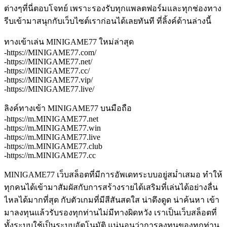
ต่างๆที่นี่ตอบโจทย์ เพราะรองรับทุกแพลตฟอร์มและทุกช่องทาง
รีบเข้ามาสนุกกับเว็บไซต์เราก่อนได้เลยทันที ที่ลิ้งค์ด้านล่างนี้
ทางเข้าเล่น MINIGAME77 ใหม่ล่าสุด
-https://MINIGAME77.com/
-https://MINIGAME77.net/
-https://MINIGAME77.cc/
-https://MINIGAME77.vip/
-https://MINIGAME77.live/
ลิงค์ทางเข้า MINIGAME77 บนมือถือ
-https://m.MINIGAME77.net
-https://m.MINIGAME77.win
-https://m.MINIGAME77.live
-https://m.MINIGAME77.club
-https://m.MINIGAME77.cc
MINIGAME77 เว็บสล็อตที่มีการอัพเดทระบบอยู่สม่ำเสมอ ทำให้
ทุกคนได้เข้ามาสัมผัสกับการสร้างรายได้เสริมที่เล่นได้อย่างลื่น
ไหลได้มากที่สุด กับตัวเกมที่มีสีสันสดใส น่าดึงดูด น่าค้นหา เข้า
มาลงทุนแล้วรับรองทุกท่านไม่มีทางผิดหวัง เราเป็นเว็บสล็อตที่
ทั้งระบบใช้เป็นระบบอัตโนมัติ แน่นอนว่าการลงทุนของทุกท่าน