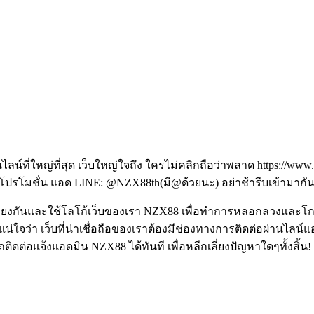
์ที่ใหญ่ที่สุด เว็บใหญ่ใจถึง ใครไม่คลิกถือว่าพลาด https://www.
บโปรโมชั่น แอด LINE: @NZX88th(มี@ด้วยนะ) อย่าช้ารีบเข้ามาก
เคียงกันและใช้โลโก้เว็บของเรา NZX88 เพื่อทำการหลอกลวงและโกงผู
แน่ใจว่า เว็บที่น่าเชื่อถือของเราต้องมีช่องทางการติดต่อผ่านไ
ดต่อแจ้งแอดมิน NZX88 ได้ทันที เพื่อหลีกเลี่ยงปัญหาใดๆทั้งสิ้น!