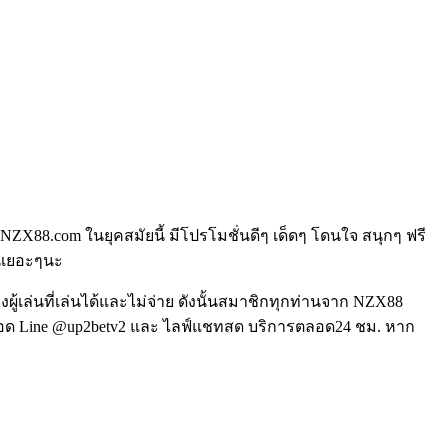
NZX88.com ในยุคสมัยนี้ มีโปรโมชั่นดีๆ เด็ดๆ โดนใจ สนุกๆ ฟรี
ันเยอะๆนะ
้เล่นที่เล่นได้และไม่จ่าย ดังนั้นสมาชิกทุกท่านจาก NZX88
ลน์แอด Line @up2betv2 และ ไลฟ์แชทสด บริการตลอด24 ชม. หาก