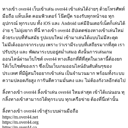
ทางเข้า over44 เว็บเข้าเล่น over44 เข้าเล่นได้ง่ายๆ ด้วยโทรศัพท์
มือถือ แท็บเล็ต คอมพิวเตอร์ โน๊ตบุ๊ค รองรับทุกหน้าจอ ทุก
อุปกรณ์ ทุกระบบ ทั้ง iOS และ Android แค่มีอินเตอร์เน็ตก็เล่นได้
ง่าย ๆ ไม่ยุ่งยาก ที่นี่ ทางเข้า over44 อัปเดตช่องทางเข้าเล่นใหม่
ด้วยระบบที่ทันสมัย รูปแบบใหม่ เข้ามาเล่นได้แบบไม่มีสะดุด
ไม่มีเด้งออกจากระบบ เพราะว่าเรามีระบบที่เสถียรมากที่สุด เรา
ปรับปรุง และ พัฒนาระบบอยู่สม่ำเสมอ ดังนั้นการเล่นเกม
ออนไลน์ผ่านเว็บไซต์ over44 ทางเลือกที่ดีที่สุดในเวลานี้ต้องยก
ให้เว็บไซต์ของเรา ซึ่งเป็นเว็บเกมออนไลน์อันดับต้นๆของ
ประเทศ ที่มีผู้สนใจอยากเข้าเล่น เป็นจำนวนมาก พร้อมทั้งระบบ
ความปลอดภัยสูง การันตีความมั่นคง และ ไม่ต้องกังวลอีกต่อไป
ลิ้งทางเข้า over44 ลิ้งเข้าเล่น over44 ใหมล่าสุด เข้าได้แน่นอน ทุ
กลิ้งทางเข้าสามารถได้ทุกระบบ ทุกเครือข่าย ต้องที่นี่เท่านั้น
ลิ้งทางเข้า over44 เข้าสู่ระบบผ่านมือถือ
https://m.over44.net
https://m.over44.org
https://m.over44.co