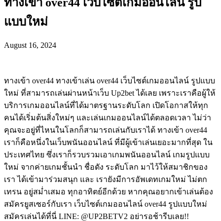
ทางเข้า over44 เว็บไซต์เกมออนไลน์ รูป
แบบใหม่
August 16, 2024
ทางเข้า over44 ทางเข้าเล่น over44 เว็บไซต์เกมออนไลน์ รูปแบบ
ใหม่ ที่สามารถเล่นผ่านหน้าเว็บ Up2bet ได้เลย เพราะเราคือผู้ให้
บริการเกมออนไลน์ที่ได้มาตรฐานระดับโลก เปิดโอกาสให้ทุก
คนได้เริ่มต้นสิ่งใหม่ๆ และเล่นเกมออนไลน์ได้ตลอดเวลา ไม่ว่า
คุณจะอยู่ที่ไหนในโลกก็สามารถเล่นกับเราได้ ทางเข้า over44
เราก็คือหนึ่งในเว็บพนันออนไลน์ ที่มีผู้เข้าเล่นเยอะมากที่สุด ใน
ประเทศไทย ซึ่งเราก็รวบรวมเอาเกมพนันออนไลน์ เกมรูปแบบ
ใหม่ จากค่ายเกมชั้นนำ ชื่อดัง ระดับโลก มาไว้ให้สมาชิกของ
เรา ได้เข้ามาร่วมสนุก และ เรายังมีการอัพเดทเกมใหม่ ไม่ตก
เทรน อยู่สม่ำเสมอ ทุกอาทิตย์อีกด้วย หากคุณอยากเข้าเล่นต้อง
สมัครยูสเซอร์กับเรา เว็บไซต์เกมออนไลน์ over44 รูปแบบใหม่
สมัครเล่นได้ที่นี่ LINE: @UP2BETV2 อย่ารอช้ารีบเลย!!