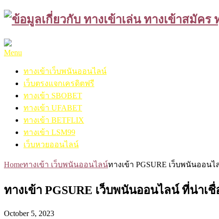
Skip
to
content
Menu
ทางเข้าเว็บพนันออนไลน์
เว็บตรงแจกเครดิตฟรี
ทางเข้า SBOBET
ทางเข้า UFABET
ทางเข้า BETFLIX
ทางเข้า LSM99
เว็บหวยออนไลน์
Home
ทางเข้า เว็บพนันออนไลน์
ทางเข้า PGSURE เว็บพนันออนไลน์ 
ทางเข้า PGSURE เว็บพนันออนไลน์ ที่น่าเชื่
October 5, 2023