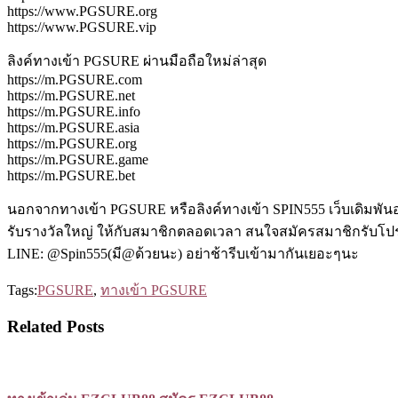
https://www.PGSURE.org
https://www.PGSURE.vip
ลิงค์ทางเข้า PGSURE ผ่านมือถือใหม่ล่าสุด
https://m.PGSURE.com
https://m.PGSURE.net
https://m.PGSURE.info
https://m.PGSURE.asia
https://m.PGSURE.org
https://m.PGSURE.game
https://m.PGSURE.bet
นอกจากทางเข้า PGSURE หรือลิงค์ทางเข้า SPIN555 เว็บเดิมพันออนไล
รับรางวัลใหญ่ ให้กับสมาชิกตลอดเวลา สนใจสมัครสมาชิกรับโป
LINE: @Spin555(มี@ด้วยนะ) อย่าช้ารีบเข้ามากันเยอะๆนะ
Tags:
PGSURE
,
ทางเข้า PGSURE
Related Posts