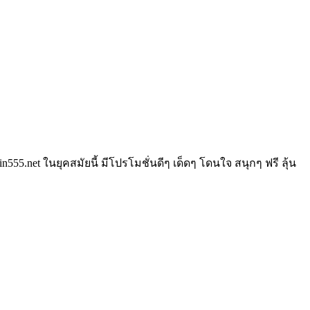
555.net ในยุคสมัยนี้ มีโปรโมชั่นดีๆ เด็ดๆ โดนใจ สนุกๆ ฟรี ลุ้น