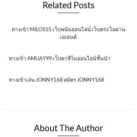
Related Posts
ทางเข้า MILO555 เว็บพนันออนไลน์ เว็บตรง ไม่ผ่าน
เอเย่นต์
ทางเข้า AMUAY99 เว็บคาสิโนออนไลน์ชั้นนำ
ทางเข้าเล่น JONNY168 สมัคร JONNY168
About The Author