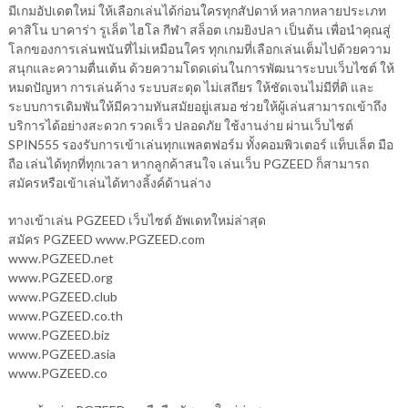
มีเกมอัปเดตใหม่ ให้เลือกเล่นได้ก่อนใครทุกสัปดาห์ หลากหลายประเภท
คาสิโน บาคาร่า รูเล็ต ไฮโล กีฬา สล็อต เกมยิงปลา เป็นต้น เพื่อนำคุณสู่
โลกของการเล่นพนันที่ไม่เหมือนใคร ทุกเกมที่เลือกเล่นเต็มไปด้วยความ
สนุกและความตื่นเต้น ด้วยความโดดเด่นในการพัฒนาระบบเว็บไซต์ ให้
หมดปัญหา การเล่นค้าง ระบบสะดุด ไม่เสถียร ให้ชัดเจนไม่มีที่ติ และ
ระบบการเดิมพันให้มีความทันสมัยอยู่เสมอ ช่วยให้ผู้เล่นสามารถเข้าถึง
บริการได้อย่างสะดวก รวดเร็ว ปลอดภัย ใช้งานง่าย ผ่านเว็บไซต์
SPIN555 รองรับการเข้าเล่นทุกแพลตฟอร์ม ทั้งคอมพิวเตอร์ แท็บเล็ต มือ
ถือ เล่นได้ทุกที่ทุกเวลา หากลูกค้าสนใจ เล่นเว็บ PGZEED ก็สามารถ
สมัครหรือเข้าเล่นได้ทางลิ้งค์ด้านล่าง
ทางเข้าเล่น PGZEED เว็บไซต์ อัพเดทใหม่ล่าสุด
สมัคร PGZEED www.PGZEED.com
www.PGZEED.net
www.PGZEED.org
www.PGZEED.club
www.PGZEED.co.th
www.PGZEED.biz
www.PGZEED.asia
www.PGZEED.co