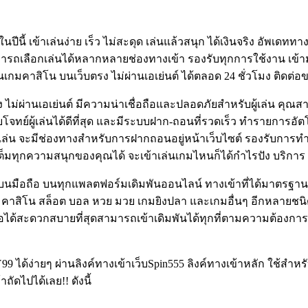
ี้ เข้าเล่นง่าย เร็ว ไม่สะดุด เล่นแล้วสนุก ได้เงินจริง อัพเดททางเ
ารถเลือกเล่นได้หลากหลายช่องทางเข้า รองรับทุกการใช้งาน เข้า
่นเกมคาสิโน บนเว็บตรง ไม่ผ่านเอเย่นต์ ได้ตลอด 24 ชั่วโมง ติดต่
ไม่ผ่านเอเย่นต์ มีความน่าเชื่อถือและปลอดภัยสำหรับผู้เล่น คุณส
โจทย์ผู้เล่นได้ดีที่สุด และมีระบบฝาก-ถอนที่รวดเร็ว ทำรายการอัตโ
้าเล่น จะมีช่องทางสำหรับการฝากถอนอยู่หน้าเว็บไซต์ รองรับการท
ต็มทุกความสนุกของคุณได้ จะเข้าเล่นเกมไหนก็ได้กำไรปัง บริการ 
กบนมือถือ บนทุกแพลตฟอร์มเดิมพันออนไลน์ ทางเข้าที่ได้มาตรฐาน 
เกมคาสิโน สล็อต บอล หวย มวย เกมยิงปลา และเกมอื่นๆ อีกหลายชน
ถือได้สะดวกสบายที่สุดสามารถเข้าเดิมพันได้ทุกที่ตามความต้องการ 
 ได้ง่ายๆ ผ่านลิงค์ทางเข้าเว็บSpin555 ลิงค์ทางเข้าหลัก ใช้สำหร
ัดไปได้เลย!! ดังนี้