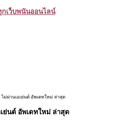
ม่ผ่านเอเย่นต์ อัพเดทใหม่ ล่าสุด
ย่นต์ อัพเดทใหม่ ล่าสุด