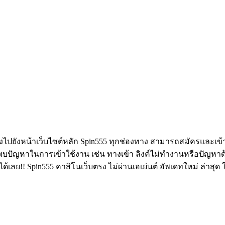
มโยงไปยังหน้าเว็บไซต์หลัก Spin555 ทุกช่องทาง สามารถสมัครและเข้
กพบปัญหาในการเข้าใช้งาน เช่น ทางเข้า ลิงค์ไม่ทำงานหรือปัญหา
ได้เลย!! Spin555 คาสิโนเว็บตรง ไม่ผ่านเอเย่นต์ อัพเดทใหม่ ล่าสุด 