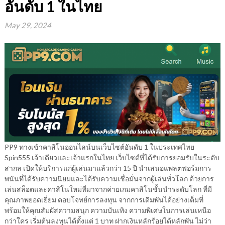
อันดับ 1 ในไทย
May 29, 2024
PP9 ทางเข้าคาสิโนออนไลน์บนเว็บไซต์อันดับ 1 ในประเทศไทย
Spin555 เจ้าเดียวและเจ้าแรกในไทย เว็บไซต์ที่ได้รับการยอมรับในระดับ
สากล เปิดให้บริการแก่ผู้เล่นมาแล้วกว่า 15 ปี นำเสนอแพลตฟอร์มการ
พนันที่ได้รับความนิยมและได้รับความเชื่อมั่นจากผู้เล่นทั่วโลก ด้วยการ
เล่นสล็อตและคาสิโนใหม่ที่มาจากค่ายเกมคาสิโนชั้นนำระดับโลก ที่มี
คุณภาพยอดเยี่ยม ตอบโจทย์การลงทุน จากการเดิมพันได้อย่างเต็มที่
พร้อมให้คุณสัมผัสความสนุก ความบันเทิง ความพิเศษในการเล่นเหนือ
กว่าใคร เริ่มต้นลงทุนได้ตั้งแต่ 1 บาท ฝากเงินหลักร้อยได้หลักพัน ไม่ว่า