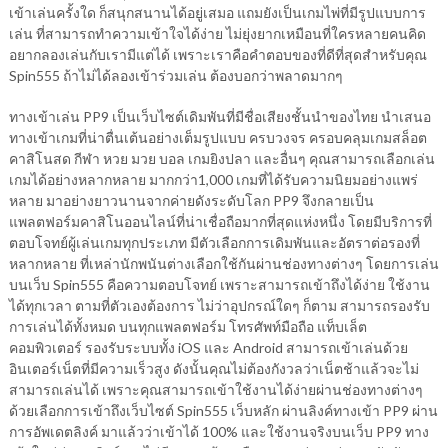
เข้าเล่นครั้งใด ก็สนุกสนานได้อยู่เสมอ แถมยังเป็นเกมไพ่ที่มีรูปแบบการ
เล่น ที่สามารถทำความเข้าใจได้ง่าย ไม่ยุ่งยากเหมือนที่ใครหลายคนคิด
อยากลองเล่นกับเรามีแต่ได้ เพราะเราคือคำตอบของที่ดีที่สุดสำหรับคุณ
Spin555 ถ้าไม่ได้ลองเข้าร่วมเล่น ต้องบอกว่าพลาดมากๆ
ทางเข้าเล่น PP9 เป็นเว็บไซต์เดิมพันที่มีชื่อเสียงชั้นนำของไทย นำเสนอ
ทางเข้าเกมที่น่าตื่นเต้นอย่างเต็มรูปแบบ ครบวงจร ครอบคลุมเกมสล็อต
คาสิโนสด กีฬา หวย มวย บอล เกมยิงปลา และอื่นๆ คุณสามารถเลือกเล่น
เกมได้อย่างหลากหลาย มากกว่า1,000 เกมที่ได้รับความนิยมอย่างแพร่
หลาย มาอย่างยาวนานจากค่ายดังระดับโลก PP9 จึงกลายเป็น
แพลตฟอร์มคาสิโนออนไลน์ที่น่าเชื่อถือมากที่สุดแห่งหนึ่ง โดยมีบริการที่
ตอบโจทย์ผู้เล่นเกมทุกประเภท มีตัวเลือกการเดิมพันและอัตราต่อรองที่
หลากหลาย ที่เหล่านักพนันต่างเลือกใช้กันผ่านช่องทางต่างๆ โดยการเล่น
บนเว็บ Spin555 คือความตอบโจทย์ เพราะสามารถเข้าถึงได้ง่าย ใช้งาน
ได้ทุกเวลา ตามที่ตัวเองต้องการ ไม่ว่าอุปกรณ์ใดๆ ก็ตาม สามารถรองรับ
การเล่นได้ทั้งหมด บนทุกแพลตฟอร์ม โทรศัพท์มือถือ แท็บเล็ต
คอมพิวเตอร์ รองรับระบบทั้ง iOS และ Android สามารถเข้าเล่นด้วย
อินเตอร์เน็ตที่มีความเร็วสูง ดังนั้นคุณไม่ต้องกังวลว่าเน็ตช้าแล้วจะไม่
สามารถเล่นได้ เพราะคุณสามารถเข้าใช้งานได้ง่ายผ่านช่องทางต่างๆ
ด้วยเลือกการเข้าถึงเว็บไซต์ Spin555 เว็บหลัก ผ่านลิงค์ทางเข้า PP9 ผ่าน
การอัพเดตลิงค์ มาแล้วว่าเข้าได้ 100% และใช้งานจริงบนเว็บ PP9 ทาง