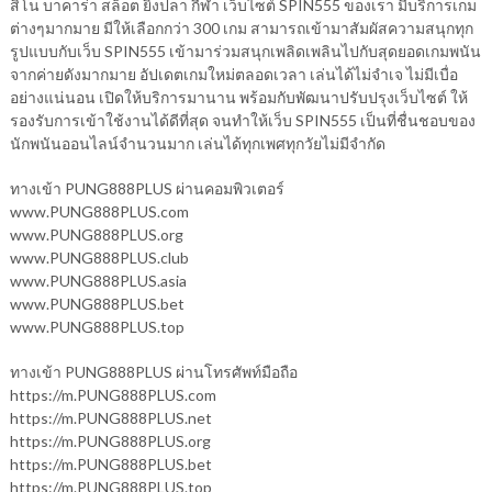
สิโน บาคาร่า สล็อต ยิงปลา กีฬา เว็บไซต์ SPIN555 ของเรา มีบริการเกม
ต่างๆมากมาย มีให้เลือกกว่า 300 เกม สามารถเข้ามาสัมผัสความสนุกทุก
รูปแบบกับเว็บ SPIN555 เข้ามาร่วมสนุกเพลิดเพลินไปกับสุดยอดเกมพนัน
จากค่ายดังมากมาย อัปเดตเกมใหม่ตลอดเวลา เล่นได้ไม่จำเจ ไม่มีเบื่อ
อย่างแน่นอน เปิดให้บริการมานาน พร้อมกับพัฒนาปรับปรุงเว็บไซต์ ให้
รองรับการเข้าใช้งานได้ดีที่สุด จนทำให้เว็บ SPIN555 เป็นที่ชื่นชอบของ
นักพนันออนไลน์จำนวนมาก เล่นได้ทุกเพศทุกวัยไม่มีจำกัด
ทางเข้า PUNG888PLUS ผ่านคอมพิวเตอร์
www.PUNG888PLUS.com
www.PUNG888PLUS.org
www.PUNG888PLUS.club
www.PUNG888PLUS.asia
www.PUNG888PLUS.bet
www.PUNG888PLUS.top
ทางเข้า PUNG888PLUS ผ่านโทรศัพท์มือถือ
https://m.PUNG888PLUS.com
https://m.PUNG888PLUS.net
https://m.PUNG888PLUS.org
https://m.PUNG888PLUS.bet
https://m.PUNG888PLUS.top