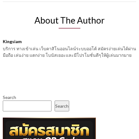
About The Author
Kingsiam
บริการ ทางเข้าเล่น เว็บคาสิโนออนไลน์ระบบออโต้ สมัครง่ายเล่นได้ผ่าน
มือถือ เล่นง่าย แตกง่าย โบนัสเยอะและมีโปรโมชั่นดีๆให้ผู้เล่นมากมาย
Search
Search