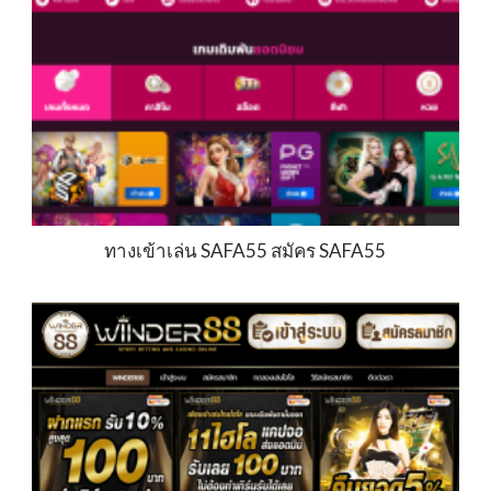
ทางเข้าเล่น SAFA55 สมัคร SAFA55