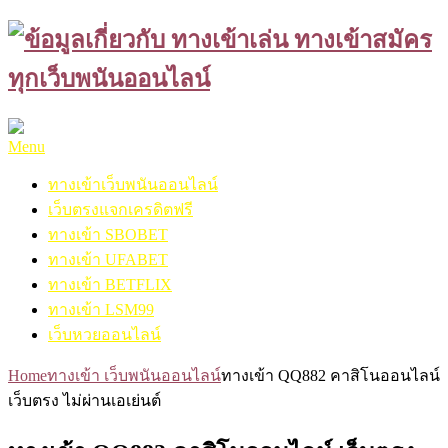
Skip
to
content
Menu
ทางเข้าเว็บพนันออนไลน์
เว็บตรงแจกเครดิตฟรี
ทางเข้า SBOBET
ทางเข้า UFABET
ทางเข้า BETFLIX
ทางเข้า LSM99
เว็บหวยออนไลน์
Home
ทางเข้า เว็บพนันออนไลน์
ทางเข้า QQ882 คาสิโนออนไลน์
เว็บตรง ไม่ผ่านเอเย่นต์