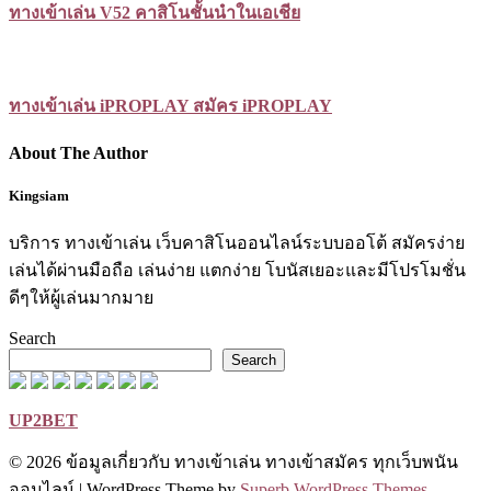
ทางเข้าเล่น V52 คาสิโนชั้นนำในเอเชีย
ทางเข้าเล่น iPROPLAY สมัคร iPROPLAY
About The Author
Kingsiam
บริการ ทางเข้าเล่น เว็บคาสิโนออนไลน์ระบบออโต้ สมัครง่าย
เล่นได้ผ่านมือถือ เล่นง่าย แตกง่าย โบนัสเยอะและมีโปรโมชั่น
ดีๆให้ผู้เล่นมากมาย
Search
Search
UP2BET
© 2026 ข้อมูลเกี่ยวกับ ทางเข้าเล่น ทางเข้าสมัคร ทุกเว็บพนัน
ออนไลน์
| WordPress Theme by
Superb WordPress Themes