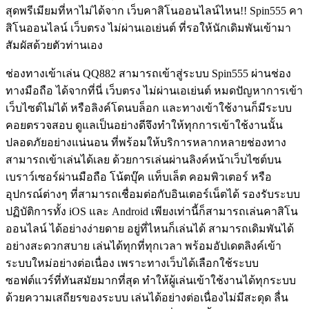
สุดพรีเมียมที่หาไม่ได้จาก เว็บคาสิโนออนไลน์ไหน!! Spin555 คา
สิโนออนไลน์ เว็บตรง ไม่ผ่านเอเย่นต์ ที่รอให้นักเดิมพันเข้ามา
สัมผัสด้วยตัวท่านเอง
ช่องทางเข้าเล่น QQ882 สามารถเข้าสู่ระบบ Spin555 ผ่านช่อง
ทางมือถือ ได้จากที่นี่ เว็บตรง ไม่ผ่านเอเย่นต์ หมดปัญหาการเข้า
เว็บไซต์ไม่ได้ หรือลิงค์โดนบล็อก และทางเข้าใช้งานก็มีระบบ
คอยตรวจสอบ ดูแลเป็นอย่างดีจึงทำให้ทุกการเข้าใช้งานนั้น
ปลอดภัยอย่างแน่นอน ที่พร้อมให้บริการหลากหลายช่องทาง
สามารถเข้าเล่นได้เลย ด้วยการเล่นผ่านลิงค์หน้าเว็บไซต์บน
เบราว์เซอร์ผ่านมือถือ โน้ตบุ๊ค แท็บเล็ต คอมพิวเตอร์ หรือ
อุปกรณ์ต่างๆ ที่สามารถเชื่อมต่อกับอินเตอร์เน็ตได้ รองรับระบบ
ปฏิบัติการทั้ง iOS และ Android เพียงเท่านี้ก็สามารถเล่นคาสิโน
ออนไลน์ ได้อย่างง่ายดาย อยู่ที่ไหนก็เล่นได้ สามารถเดิมพันได้
อย่างสะดวกสบาย เล่นได้ทุกที่ทุกเวลา พร้อมอัปเดตลิงค์เข้า
ระบบใหม่อย่างต่อเนื่อง เพราะทางเว็บได้เลือกใช้ระบบ
ซอฟต์แวร์ที่ทันสมัยมากที่สุด ทำให้ผู้เล่นเข้าใช้งานได้ทุกระบบ
ด้วยความเสถียรของระบบ เล่นได้อย่างต่อเนื่องไม่มีสะดุด ลื่น