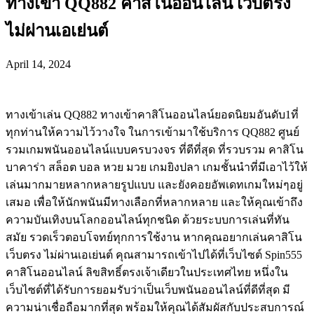
ทางเข้า QQ882 คาสิโนออนไลน์ เว็บตรง
ไม่ผ่านเอเย่นต์
April 14, 2024
ทางเข้าเล่น QQ882 ทางเข้าคาสิโนออนไลน์ยอดนิยมอันดับ1ที่
ทุกท่านให้ความไว้วางใจ ในการเข้ามาใช้บริการ QQ882 ศูนย์
รวมเกมพนันออนไลน์แบบครบวงจร ที่ดีที่สุด ที่รวบรวม คาสิโน
บาคาร่า สล็อต บอล หวย มวย เกมยิงปลา เกมชั้นนำที่มีเอาไว้ให้
เล่นมากมายหลากหลายรูปแบบ และยังคอยอัพเดทเกมใหม่ๆอยู่
เสมอ เพื่อให้นักพนันมีทางเลือกที่หลากหลาย และให้คุณเข้าถึง
ความบันเทิงบนโลกออนไลน์ทุกชนิด ด้วยระบบการเล่นที่ทัน
สมัย รวดเร็วตอบโจทย์ทุกการใช้งาน หากคุณอยากเล่นคาสิโน
เว็บตรง ไม่ผ่านเอเย่นต์ คุณสามารถเข้าไปได้ที่เว็บไซต์ Spin555
คาสิโนออนไลน์ ลิขสิทธิ์ตรงเจ้าเดียวในประเทศไทย หนึ่งใน
เว็บไซต์ที่ได้รับการยอมรับว่าเป็นเว็บพนันออนไลน์ที่ดีที่สุด มี
ความน่าเชื่อถือมากที่สุด พร้อมให้คุณได้สัมผัสกับประสบการณ์