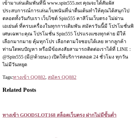
เข้ามาเล่นเดิมพันที่นี่ www.spin555.net คุณจะได้สัมผัส
ประสบการณ์การเล่นเว็บพนันที่น่าตื่นเต้นทำให้คุณได้สนุกไป
ตลอดทั้งวันกับเรา เว็บไซต์ Spin555 คาสิโนเว็บตรง ไม่ผ่าน
เอเย่นต์ ที่ครบเครื่องในทุกการเดิมพัน สมัครวันนี้มี โปรโมชั่นพิ
เศษเฉพาะคุณ โปรโมชั่น Spin555 โปรแรงแซงทุกค่าย มีให้
เลือกมากมาย คุ้มทุกโปร เลือกตามใจชอบได้เลย หากลูกค้า
ท่านใดพบปัญหา หรือมีข้อสงสัยสามารถติดต่อเราได้ที่ LINE :
@Spin555 (มี@ด้วยนะ) เปิดให้บริการตลอด 24 ชั่วโมง ทุกวัน
ไม่มีวันหยุด
Tags:
ทางเข้า QQ882
,
สมัคร QQ882
Related Posts
ทางเข้า GOODSLOT168 สล็อตเว็บตรง ฝากไม่มีขั้นต่ำ