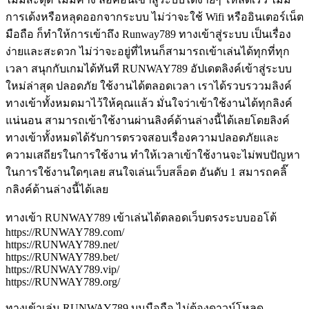
การเด้งหรือหลุดออกจากระบบ ไม่ว่าจะใช้ Wifi หรืออินเตอร์เน็ต
มือถือ ก็ทำให้การเข้าถึง Runway789 ทางเข้าสู่ระบบ เป็นเรื่อง
ง่ายและสะดวก ไม่ว่าจะอยู่ที่ไหนก็สามารถเข้าเล่นได้ทุกที่ทุก
เวลา สนุกกับเกมได้ทันที RUNWAY789 อัปเดตลิงค์เข้าสู่ระบบ
ใหม่ล่าสุด ปลอดภัย ใช้งานได้ตลอดเวลา เราได้รวบรววมลิงค์
ทางเข้าทั้งหมดมาไว้ให้คุณแล้ว มั่นใจว่าเข้าใช้งานได้ทุกลิงค์
แน่นอน สามารถเข้าใช้งานผ่านลิงค์ด้านล่างนี้ได้เลยโดยลิงค์
ทางเข้าทั้งหมดได้รับการตรวจสอบเรื่องความปลอดภัยเเละ
ความเสถียรในการใช้งาน ทำให้เวลาเข้าใช้งานจะไม่พบปัญหา
ในการใช้งานใดๆเลย สนใจเล่นเว็บสล็อต อันดับ 1 สมารถคลิ๊
กลิงค์ด้านล่างนี้ได้เลย
ทางเข้า RUNWAY789 เข้าเล่นได้ตลอดเว็บตรงระบบออโต้
https://RUNWAY789.com/
https://RUNWAY789.net/
https://RUNWAY789.bet/
https://RUNWAY789.vip/
https://RUNWAY789.org/
ทางเข้าเล่น RUNWAY789 บนมือถือ ไม่ต้องดาวน์โหลด