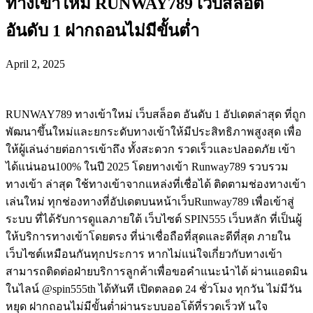
ทางเข้าใหม่ RUNWAY789 เว็บสล็อต
อันดับ 1 ฝากถอนไม่มีขั้นต่ำ
April 2, 2025
RUNWAY789 ทางเข้าใหม่ เว็บสล็อต อันดับ 1 อัปเดตล่าสุด ที่ถูก
พัฒนาขึ้นใหม่และยกระดับทางเข้าให้มีประสิทธิภาพสูงสุด เพื่อ
ให้ผู้เล่นง่ายต่อการเข้าถึง ทั้งสะดวก รวดเร็วและปลอดภัย เข้า
ได้แน่นอน100% ในปี 2025 โดยทางเข้า Runway789 รวบรวม
ทางเข้า ล่าสุด ใช้ทางเข้าจากแหล่งที่เชื่อได้ ติดตามช่องทางเข้า
เล่นใหม่ ทุกช่องทางที่อัปเดตบนหน้าเว็บRunway789 เพื่อเข้าสู่
ระบบ ที่ได้รับการดูแลภายใต้ เว็บไซต์ SPIN555 เว็บหลัก ที่เป็นผู้
ให้บริการทางเข้าโดยตรง ที่น่าเชื่อถือที่สุดและดีที่สุด ภายใน
เว็บไซต์เหมือนกันทุกประการ หากไม่แน่ใจเกี่ยวกับทางเข้า
สามารถติดต่อฝ่ายบริการลูกค้าเพื่อขอคำแนะนำได้ ผ่านแอดมิน
ในไลน์ @spin555th ได้ทันที เปิดตลอด 24 ชั่วโมง ทุกวัน ไม่มีวัน
หยุด ฝากถอนไม่มีขั้นต่ำผ่านระบบออโต้ที่รวดเร็วทั นใจ