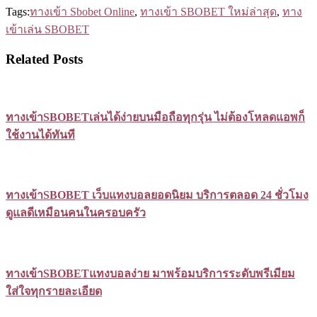
Tags:
ทางเข้า Sbobet Online
,
ทางเข้า SBOBET ใหม่ล่าสุด
,
ทาง
เข้าเล่น SBOBET
Related Posts
ทางเข้าSBOBETเล่นได้ง่ายบนมือถือทุกรุ่น ไม่ต้องโหลดแอพก็
ใช้งานได้ทันที
ทางเข้าSBOBET เว็บแทงบอลยอดนิยม บริการตลอด 24 ชั่วโมง
ดูแลดีเหมือนคนในครอบครัว
ทางเข้าSBOBETแทงบอลง่าย มาพร้อมบริการระดับพรีเมียม
ใส่ใจทุกรายละเอียด