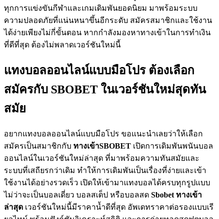
ทุกการแข่งขันกีฬาและเกมเดิมพันยอดนิยม มาพร้อมระบบ
ความปลอดภัยที่แน่นหนาขึ้นอีกระดับ สมัครสมาชิกและใช้งาน
ได้ง่ายเพียงไม่กี่ขั้นตอน หากกำลังมองหาทางเข้าในการทำเงิน
ที่ดีที่สุด ต้องไม่พลาดเวอร์ชันใหม่นี้
แทงบอลออนไลน์แบบมือโปร ต้องเลือก
สมัครกับ
SBOBET ในเวอร์ชันใหม่สุดทัน
สมัย
อยากแทงบอลออนไลน์แบบมือโปร ขอแนะนำเลยว่าให้เลือก
สมัครเป็นสมาชิกกับ
ทางเข้า
SBOBET
เปิดการเดิมพันพนันบอล
ออนไลน์ในเวอร์ชันใหม่ล่าสุด ที่มาพร้อมความทันสมัยและ
ระบบที่เสถียรกว่าเดิม ทำให้การเดิมพันเป็นเรื่องที่ง่ายและเข้า
ใช้งานได้อย่างรวดเร็ว เปิดให้เข้ามาแทงบอลได้ครบทุกรูปแบบ
ไม่ว่าจะเป็นบอลเดี่ยว บอลสเต็ป หรือบอลสด
Sbobet ทางเข้า
ล่าสุด
เวอร์ชันใหม่นี้มีราคาน้ำดีที่สุด อัพเดทราคาต่อรองแบบเรี