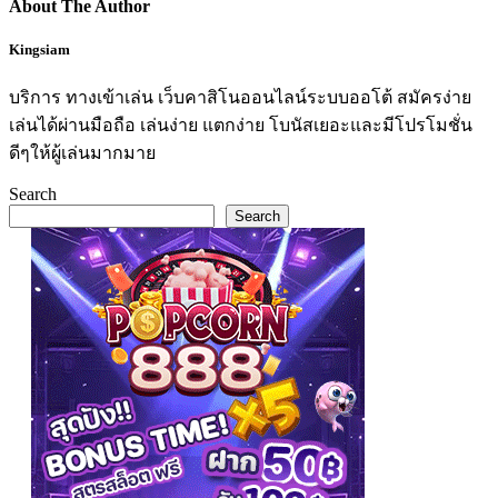
About The Author
Kingsiam
บริการ ทางเข้าเล่น เว็บคาสิโนออนไลน์ระบบออโต้ สมัครง่าย
เล่นได้ผ่านมือถือ เล่นง่าย แตกง่าย โบนัสเยอะและมีโปรโมชั่น
ดีๆให้ผู้เล่นมากมาย
Search
Search