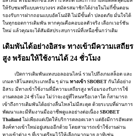
ยลไทม์ พร้อมฟังก์ชันวิเคราะห์สถิติ และการถ่ายทอดสดฟุตบอล
ให้รับชมฟรีแบบครบวงจร สมัครสมาชิกได้ง่ายในไม่กี่ขั้นตอน
รองรับการฝากถอนแบบอัตโนมัติ ไม่มีขั้นต่ำ ปลอดภัย มั่นใจได้
ในทุกยอดการเดิมพัน หากคุณคือคอบอลตัวจริง เลือกเวอร์ชัน
ใหม่ แล้วคุณจะได้สัมผัสประสบการณ์ที่เหนือชั้นกว่าเดิม
เดิมพันได้อย่างอิสระ ทางเข้ามีความเสถียร
สูง พร้อมให้ใช้งานได้ 24 ชั่วโมง
เปิดการเดิมพันแทงบอลออนไลน์ รวมไปถึงเกมสล็อต และ
เกมคาสิโนสดประเภทอื่น ๆ ผ่าน
ทางเข้า
SBOBET
กันได้อย่าง
อิสระ มีทางเข้าใช้งานที่มีความเสถียรสูง พร้อมรองรับการใช้
งานตลอด 24 ชั่วโมง ไม่ว่าจะอยู่ที่ไหนหรือเวลาใด ก็สามารถ
เข้าถึงการเดิมพันได้อย่างลื่นไหลไม่มีสะดุด ด้วยระบบที่ผ่านการ
พัฒนาและมีทีมงานมืออาชีพดูแลอย่างต่อเนื่อง
SBOBET
Thailand
ไม่เพียงแต่เปิดให้บริการตลอดเวลา แต่ยังมีการอัพเดท
ลิงค์ทางเข้าใหม่อยู่เสมออีกด้วย โดยสามารถเข้าใช้งานผ่าน
ทางเข้าต่าง ๆ ที่เราเตรียมไว้ให้เลือกมากมาย อาทิเช่น