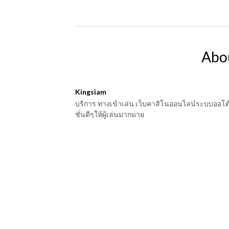
Abo
Kingsiam
บริการ ทางเข้าเล่น เว็บคาสิโนออนไลน์ระบบออโต้ 
ชั่นดีๆให้ผู้เล่นมากมาย