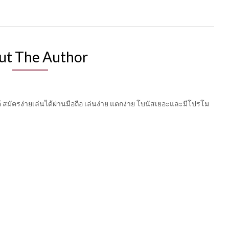
ut The Author
สมัครง่ายเล่นได้ผ่านมือถือ เล่นง่าย แตกง่าย โบนัสเยอะและมีโปรโม