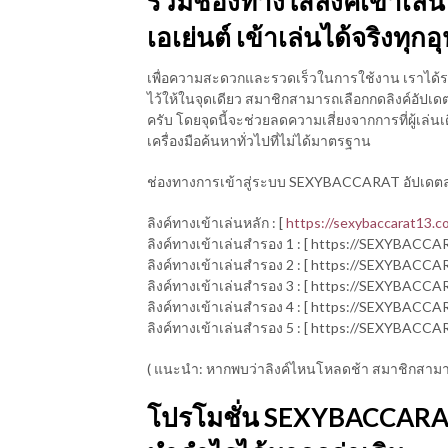
รวมช่องทางใส่ลิงค์เข้าเล
เอเย่นต์ เข้าเล่นได้จริงทุก
เพื่อความสะดวกและรวดเร็วในการใช้งาน เราได้
ไว้ให้ในจุดเดียว สมาชิกสามารถเลือกกดลิงค์อัปเดตป
ครับ โดยจุดนี้จะช่วยลดความเสี่ยงจากการที่ผู้เล่
เครื่องมือค้นหาทั่วไปที่ไม่ได้มาตรฐาน
ช่องทางการเข้าสู่ระบบ SEXYBACCARAT อัปเดตล
ลิงค์ทางเข้าเล่นหลัก : [
https://sexybaccarat13.c
ลิงค์ทางเข้าเล่นสำรอง 1 : [ https://SEXYBACCA
ลิงค์ทางเข้าเล่นสำรอง 2 : [ https://SEXYBACCAR
ลิงค์ทางเข้าเล่นสำรอง 3 : [ https://SEXYBACCAR
ลิงค์ทางเข้าเล่นสำรอง 4 : [ https://SEXYBACCA
ลิงค์ทางเข้าเล่นสำรอง 5 : [ https://SEXYBACCAR
( แนะนำ: หากพบว่าลิงค์ไหนโหลดช้า สมาชิกสามาร
โปรโมชั่น SEXYBACCARAT จ