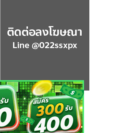
UP2BET