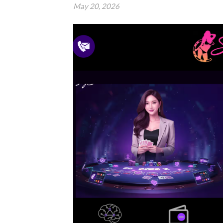
May 20, 2026