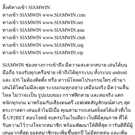
ลิ้งค์ทางเข้า SIAMWIN
ทางเข้า SIAMWIN www.SIAMWIN.com
ทางเข้า SIAMWIN www.SIAMWIN.net
ทางเข้า SIAMWIN www.SIAMWIN.asia
ทางเข้า SIAMWIN www.SIAMWIN.club
ทางเข้า SIAMWIN www.SIAMWIN.org
ทางเข้า SIAMWIN www.SIAMWIN.vip
SIAMWIN ช่องทางการเข้าถึง มีความสะดวกสบาย เล่นได้บน
มือถือ รองรับทุกเครือข่าย เข้าถึงได้ทุกระบบ ทั้งระบบ android
และ iOS ไม่ต้องติดตั้ง หรือ ดาวน์โหลดโปรแกรมใดๆ เข้ามา
เล่นได้โดยไม่มีสะดุด ระบบเกมทุกอย่าง เสมือนจริง มีความลื่น
ไหล ไม่ว่าจะเป็น รูปแบบของ กราฟฟิกสวย และสมจริง แตก
หนักทุกเกม มาพร้อมกับเสียงดนตรี เอฟเฟคสัญลักษณ์ต่างๆ สุด
ตระกาลตา เล่นแล้วไม่มีเบื่อ คุณสามารถเล่นสล็อตได้แล้วที่เว็บ
นี้ UP2BET ตอบโจทย์ จบครบในเว็บเดียว เว็บดีมีคุณภาพ ที่ได้
รับความไว้วางใจจากสมาชิก พร้อมพัฒนาให้ดีที่สุด การันตีที่มีผู้
เล่นมากที่สุด ยอดสมาชิกจะเพิ่มขึ้นทุกปี ไม่มีตกหล่น และเพิ่ม