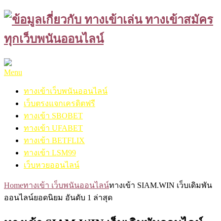
Skip
to
content
Menu
ทางเข้าเว็บพนันออนไลน์
เว็บตรงแจกเครดิตฟรี
ทางเข้า SBOBET
ทางเข้า UFABET
ทางเข้า BETFLIX
ทางเข้า LSM99
เว็บหวยออนไลน์
Home
ทางเข้า เว็บพนันออนไลน์
ทางเข้า SIAM.WIN เว็บเดิมพัน
ออนไลน์ยอดนิยม อันดับ 1 ล่าสุด