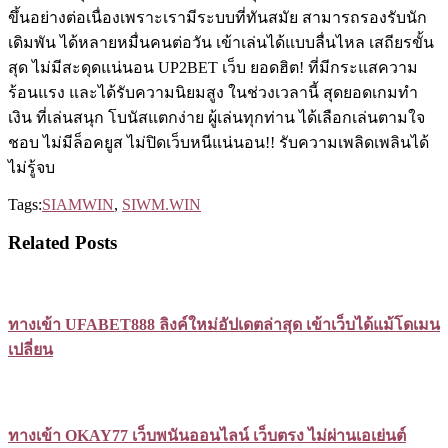
ขึ้นอย่างต่อเนื่องเพราะเรามีระบบที่ทันสมัย สามารถรองรับนัก
เดิมพัน ได้หลายหมื่นคนต่อวัน เข้าเล่นได้แบบลื่นไหล เสถียรขั้น
สุด ไม่มีสะดุดแน่นอน UP2BET เว็บ ยอดฮิต! ที่มีกระแสความ
ร้อนแรง และได้รับความนิยมสูง ในช่วงเวลานี้ สุดยอดเกมทำ
เงิน ที่เล่นสนุก โบนัสแตกง่าย ผู้เล่นทุกท่าน ได้เลือกเล่นตามใจ
ชอบ ไม่มีล็อคยูส ไม่ปิดเว็บหนีแน่นอน!! รับความเพลิดเพลินได้
ไม่รู้จบ
Tags:
SIAMWIN
,
SIWM.WIN
Related Posts
ทางเข้า UFABET888 ลิงค์ใหม่อัปเดตล่าสุด เข้าเว็บได้แม้โดเมน
เปลี่ยน
ทางเข้า OKAY77 เว็บพนันออนไลน์ เว็บตรง ไม่ผ่านเอเย่นต์