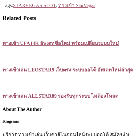
Tags:
STARVEGAS SLOT
,
ทางเข้า StarVegas
Related Posts
ทางเข้า UFA14K อัพเดทชื่อใหม่ พร้อมเปลี่ยนระบบใหม่
ทางเข้าเล่น LEOSTAR9 เว็บตรง ระบบออโต้ อัพเดทใหม่ล่าสุด
ทางเข้าเล่น ALLSTAR89 รองรับทุกระบบ ไม่ต้องโหลด
About The Author
Kingsiam
บริการ ทางเข้าเล่น เว็บคาสิโนออนไลน์ระบบออโต้ สมัครง่าย