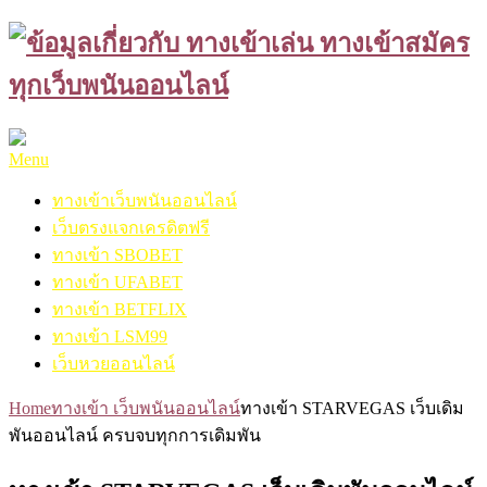
Skip
to
content
Menu
ทางเข้าเว็บพนันออนไลน์
เว็บตรงแจกเครดิตฟรี
ทางเข้า SBOBET
ทางเข้า UFABET
ทางเข้า BETFLIX
ทางเข้า LSM99
เว็บหวยออนไลน์
Home
ทางเข้า เว็บพนันออนไลน์
ทางเข้า STARVEGAS เว็บเดิม
พันออนไลน์ ครบจบทุกการเดิมพัน