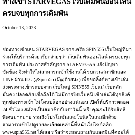
ทางเข้า STARVEGAS เว็บเดิมพันออนไลน์
ครบจบทุกการเดิมพัน
October 13, 2023
ช่องทางเข้าเล่น STARVEGAS จากเครือ SPIN555 เว็บใหญ่ที่มา
ร่วมให้บริการด้วย เรียกง่ายๆว่า เว็บเดิมพันออนไลน์ ครบจบทุก
การเดิมพัน ประกาศสำคัญจาก STARVEGAS แจ้งปัญหา
ขัดข้อง จึงทำให้ไม่สามารถเข้าใช้งานได้ รบกวนสมาชิกแอด
LINE ผ่าน ID : @Spin555 (มี@ด้วยนะ) เพื่อขอลิ้งค์ทางเข้าเล่น
ส่งตรงทางเข้าระบบจาก เว็บใหญ่ SPIN555 เว็บแม่ เว็บหลัก
มั่นคง ปลอดภัย เชื่อถือได้ ไม่มีการปิดเว็บหนี เข้าเล่นได้ทุกลิงค์
ทุกช่องทางเข้า ไม่โดนบล็อกอย่างแน่นอน เปิดให้บริการตลอด
24 ชั่วโมง สมัครเป็นสมาชิกกับเราวันนี้ ฟรี! คุณจะได้รับสิทธิ
พิเศษมากมาย รวมถึงโปรโมชั่นและโบนัสในเกมอีกด้วย
สามารถเข้าไปดูรายละเอียดเหล่านี้ที่หน้าเว็บไซต์คลิก
www.spin555.net ได้เลย หรือว่าจะสอบถามกับแอดมินที่คอยให้