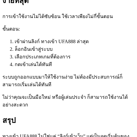
ง่ายที่สุด
การเข้าใช้งานไม่ได้ซับซ้อน ใช้เวลาเพียงไม่กี่ขั้นตอน
ขั้นตอน:
เข้าผ่านลิงก์ ทางเข้า UFA888 ล่าสุด
ล็อกอินเข้าสู่ระบบ
เลือกประเภทเกมที่ต้องการ
กดเข้าเล่นได้ทันที
ระบบถูกออกแบบมาให้ใช้งานง่าย ไม่ต้องมีประสบการณ์ก็
สามารถเริ่มเล่นได้ทันที
ไม่ว่าคุณจะเป็นมือใหม่ หรือผู้เล่นประจำ ก็สามารถใช้งานได้
อย่างสะดวก
สรุป
ทางเข้า UFA888 ไม่ใช่แค่ “ลิงก์เข้าเว็บ” แต่เป็นจุดเริ่มต้นของ