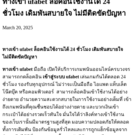
ทางเข้า ufabet ล็อคอินใช้งานได้ 24
ชั่วโมง เดิมพันสบายใจ ไม่มีติดขัดปัญหา
March 20, 2025
ทางเข้า
ufabet
ล็อคอินใช้งานได้ 24 ชั่วโมง เดิมพันสบายใจ
ไม่มีติดขัดปัญหา
ทางเข้า ufabet
มือถือ เปิดให้บริการเกมพนันออนไลน์ครบวงจร
สามารถกดล็อคอิน
เข้าสู่ระบบ ufabet
เล่นเกมกันได้ตลอด 24
ชั่วโมง รองรับทุกอุปกรณ์ ไม่ว่าจะเป็นมือถือ ไอแพด แท็บเล็ต
โน๊ตบุ๊ค หรือคอมพิวเตอร์ สามารถล็อคอินเข้าใช้งานได้อย่าง
ง่ายดาย อำนวยความสะดวกสบายในการใช้งานอย่างเต็มที่ เข้า
ถึงเกมพนันที่คุณชื่นชอบได้อย่างง่ายดาย และบวกเงินเข้า
กระเป๋าได้อย่างรวดเร็วทันใจ มั่นใจได้ว่าลิงค์ทางเข้าใช้งาน
ของเว็บเรานั้นมีมาตรฐานสูงที่สุด มอบความปลอดภัยให้ตลอด
ทั้งการเดิมพัน ป้องกันข้อมูลรั่วไหลและการถูกแฮ็กข้อมูลจาก