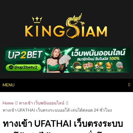
Skip
to
content
MENU
Home
ทางเข้า เว็บพนันออนไลน์
ทางเข้า UFATHAI เว็บตรงระบบออโต้ เล่นได้ตลอด 24 ชั่วโมง
ทางเข้า UFATHAI เว็บตรงระบบ