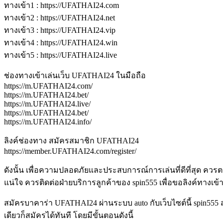
ทางเข้า1 : https://UFATHAI24.com
ทางเข้า2 : https://UFATHAI24.net
ทางเข้า3 : https://UFATHAI24.vip
ทางเข้า4 : https://UFATHAI24.win
ทางเข้า5 : https://UFATHAI24.live
ช่องทางเข้าเล่นเว็บ UFATHAI24 ในมือถือ
https://m.UFATHAI24.com/
https://m.UFATHAI24.bet/
https://m.UFATHAI24.live/
https://m.UFATHAI24.bet/
https://m.UFATHAI24.info/
ลิงค์ช่องทาง สมัครสมาชิก UFATHAI24
https://member.UFATHAI24.com/register/
ดังนั้น เพื่อความปลอดภัยและประสบการณ์การเล่นที่ดีที่สุด ควรต
แน่ใจ ควรติดต่อฝ่ายบริการลูกค้าของ spin555 เพื่อขอลิงค์ทางเข้
สมัครบาคาร่า UFATHAI24 ผ่านระบบ auto กับเว็บไซต์นี้ spin555 ส
เดียวก็สมัครได้ทันที โดยมีขั้นตอนดังนี้