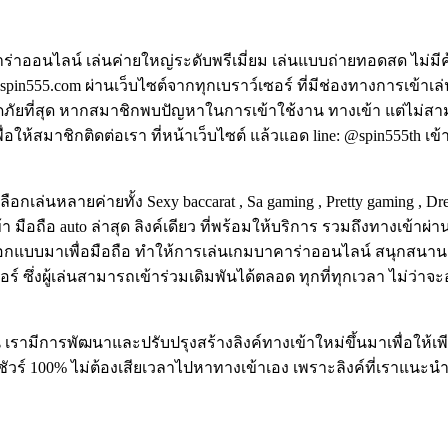
คาร่าออนไลน์ เล่นค่ายใหญ่ระดับพรีเมี่ยม เล่นแบบถ่ายทอดสด ไม่มี
n555.com ผ่านเว็บไซต์จากทุกเบราว์เซอร์ ที่มีช่องทางการเข้าเล่นที
ภัยที่สุด หากสมาชิกพบปัญหาในการเข้าใช้งาน ทางเข้า แต่ไม่สาม
่อให้สมาชิกติดต่อเรา ที่หน้าเว็บไซต์ แล้วแอด line: @spin555th 
่นหลายค่ายทั้ง Sexy baccarat , Sa gaming , Pretty gaming , Dream 
ข้า มือถือ auto ล่าสุด ลิงค์เดียว ที่พร้อมให้บริการ รวมถึงทางเข้
บมาเพื่อมือถือ ทำให้การเล่นเกมบาคาร่าออนไลน์ สนุกสนาน ท้า
ร์ ซึ่งผู้เล่นสามารถเข้าร่วมเดิมพันได้ตลอด ทุกที่ทุกเวลา ไม่ว่าจ
 เรามีการพัฒนาและปรับปรุงสร้างลิงค์ทางเข้าใหม่ขึ้นมาเพื่อให้เ
้าได้ชัวร์ 100% ไม่ต้องเสียเวลาไปหาทางเข้าเอง เพราะลิงค์ที่เราแ