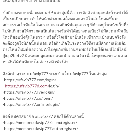
เงินสนุก สบายใจ ไร้กังวลแน่นอน
ข้อดีของระบบเชื่อมต่อเวอร์ชันล่าสุดนี้คือ การจัดคิวข้อมูลหลังบ้านทำได้
เป็นระเบียบมาก ทำให้หน้าต่างเกมสล็อตและคาสิโนสดโหลดขึ้นมา
อย่างรวดเร็วทันใจ โดยระบบจะเคลียร์ข้อมูลเก่า ๆ ที่ค้างอยู่ในหน้าเว็บทิ้ง
ไปทันที ช่วยให้การกดสปินลุ้นรางวัลทำได้อย่างต่อเนื่องไม่มีสะดุด หัวเสีย
ใครที่ชอบนั่งลุ้นไพ่ยาว ๆ หรือตั้งใจเข้ามาปั่นเงินเข้ากระเป๋าแบบจริงจัง
จะต้องถูกใจพิกัดนี้แน่นอน หรือถ้าเกิดในระหว่างใช้งานมีคำถามเพิ่มเติม
ตรงไหน ก็พิมพ์ข้อความทักไปคุยกับทีมงานซัพพอร์ตไทยได้เลยที่ไอดีไลน์
@up2betv2 มีคนคอยดูแลคอยแนะนำตลอดวัน เพื่อให้ทุกคนเข้าเล่นเกม
หาเงินได้ทันทีแบบไม่ต้องรอคิวชัวร์จ้า
ลิงค์เข้าสู่ระบบ ufavip777 ทางเข้าเว็บ ufavip777 ใหม่ล่าสุด
-https://ufavip777.com/login/
–
https://ufavip777d.com/
login/
-https://ufavip777.live/login/
-https://ufavip777.co/login/
-https://ufavip777.online/login/
ลิงค์ สมัครสมาชิก ufavip777 คลิกได้ด้านล่างนี้
-https://member.ufavip777.com/register/
-https://member.ufavip777.auto/register/