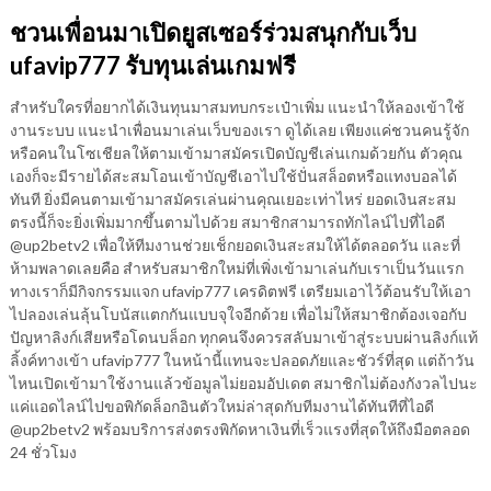
ชวนเพื่อนมาเปิดยูสเซอร์ร่วมสนุกกับเว็บ
ufavip777 รับทุนเล่นเกมฟรี
สำหรับใครที่อยากได้เงินทุนมาสมทบกระเป๋าเพิ่ม แนะนำให้ลองเข้าใช้
งานระบบ แนะนำเพื่อนมาเล่นเว็บของเรา ดูได้เลย เพียงแค่ชวนคนรู้จัก
หรือคนในโซเชียลให้ตามเข้ามาสมัครเปิดบัญชีเล่นเกมด้วยกัน ตัวคุณ
เองก็จะมีรายได้สะสมโอนเข้าบัญชีเอาไปใช้ปั่นสล็อตหรือแทงบอลได้
ทันที ยิ่งมีคนตามเข้ามาสมัครเล่นผ่านคุณเยอะเท่าไหร่ ยอดเงินสะสม
ตรงนี้ก็จะยิ่งเพิ่มมากขึ้นตามไปด้วย สมาชิกสามารถทักไลน์ไปที่ไอดี
@up2betv2 เพื่อให้ทีมงานช่วยเช็กยอดเงินสะสมให้ได้ตลอดวัน และที่
ห้ามพลาดเลยคือ สำหรับสมาชิกใหม่ที่เพิ่งเข้ามาเล่นกับเราเป็นวันแรก
ทางเราก็มีกิจกรรมแจก ufavip777 เครดิตฟรี เตรียมเอาไว้ต้อนรับให้เอา
ไปลองเล่นลุ้นโบนัสแตกกันแบบจุใจอีกด้วย เพื่อไม่ให้สมาชิกต้องเจอกับ
ปัญหาลิงก์เสียหรือโดนบล็อก ทุกคนจึงควรสลับมาเข้าสู่ระบบผ่านลิงก์แท้
ลิ้งค์ทางเข้า ufavip777 ในหน้านี้แทนจะปลอดภัยและชัวร์ที่สุด แต่ถ้าวัน
ไหนเปิดเข้ามาใช้งานแล้วข้อมูลไม่ยอมอัปเดต สมาชิกไม่ต้องกังวลไปนะ
แค่แอดไลน์ไปขอพิกัดล็อกอินตัวใหม่ล่าสุดกับทีมงานได้ทันทีที่ไอดี
@up2betv2 พร้อมบริการส่งตรงพิกัดหาเงินที่เร็วแรงที่สุดให้ถึงมือตลอด
24 ชั่วโมง