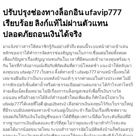
ปรับปรุงช่องทางล็อกอิน ufavip777
เรียบร้อย ลิงก์แท้ไม่ผ่านตัวแทน
ปลอดภัยถอนเงินได้จริง
มาแจ้งข่าวสารให้สมาชิกรู้กันอย่างทั่วถึง ตอนนี้ระบบหน้าต่างเข้าเล่น
หลักของเราได้ทำการจัดสรรช่องสัญญาณในการเชื่อมต่อใหม่ทั้งหมด
เพื่อแก้ปัญหาเรื่องสัญญาณชนกันในเวลาที่มีคนแห่เข้ามาลงทุนพร้อม ๆ
กัน ใครที่กำลังอารมณ์เสียกับพิกัดเดิมที่ดาวน์โหลดช้า แนะนำให้สลับมา
ลงทุนบน ufavip777 เว็บตรง ลิ้งค์ทางเข้า ufavip777 ผ่านหน้านี้แทนได้
เลย ขอยืนยันว่าเป็นระบบหลังบ้านแท้ ๆ จากค่ายแม่ในต่างประเทศ ไม่มี
การหักเปอร์เซ็นต์ค่าน้ำหรือค่าธรรมเนียมผ่านคนกลาง ได้กำไรเท่าไหร่ก็
จ่ายเต็มเม็ดเต็มหน่วย ไม่มีเรื่องการบล็อกยูสเซอร์เพื่อกั๊กเงินรางวัล
แน่นอน หรือถ้าอยากได้ลิงก์สำรองตัวใหม่เพิ่มเติม ก็ทักไลน์ไปหาเว็บ
ufavip777ได้เลยที่ไอดี @up2betv2 เลือกฝากเงินลงทุนไว้กับเว็บรายใหญ่
ที่มีระบบอัปเดตช่องทางเข้าเล่นอยู่เป็นประจำ ถือเป็นเรื่องที่เซฟความ
ปลอดภัยให้กับเงินในบัญชีของเราได้ดีที่สุด เพราะนี่คือเว็บระดับท็อปที่มี
รากฐานการเงินมั่นคงและชัวร์ที่สุด ไม่ว่าคุณจะเข้ามาทำกำไรสะสม
ยอดได้มากน้อยขนาดไหน ระบบทำรายการอัตโนมัติหลังบ้านก็พร้อมสรุป
ยอดและโอนเงินสดเข้าบัญชีธนาคารให้คุณเต็มจำนวนทันที ยิ่งได้เข้ามา