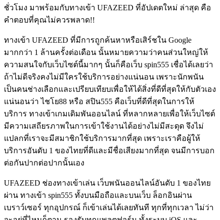
ชั่วโมง มาพร้อมกับทางเข้า UFAZEED ที่อัปเดตใหม่ ล่าสุด คือ
คำตอบที่คุณไม่ควรพลาด!!
ทางเข้า UFAZEED ที่มีการถูกค้นหาหรือเสิร์ชใน Google
มากกว่า 1 ล้านครั้งต่อเดือน นั้นหมายความว่าคนส่วนใหญ่ให้
ความสนใจกับเว็บไซต์นี้มากๆ นั้นก็คือเว็บ spin555 เชื่อได้เลยว่า
ถ้าไม่ดีจริงคงไม่มีใครใช้บริการอย่างแน่นอน เพราะนักพนัน
เป็นคนช่างเลือกและเปรียบเทียบเพื่อให้ได้สิ่งที่ดีที่สุดให้กับตัวเอง
แน่นอนว่า ไชโย88 หรือ สปิน555 คือเว็บที่ดีที่สุดในการให้
บริการ ทางเข้าเกมเดิมพันออนไลน์ ที่หลากหลายเพื่อให้เว็บไซต์
มีความเสถียรภาพในการเข้าใช้งานได้อย่างไม่มีสะดุด จึงไม่
แปลกที่เราจะมีสมาชิกใช้บริการมากที่สุด เพราะเราคือผู้ให้
บริการอันดับ 1 ของไทยที่ดีและมีชื่อเสียงมากที่สุด จนมีการบอก
ต่อกันปากต่อปากนั้นเอง
UFAZEED ช่องทางเข้าเล่น เว็บพนันออนไลน์อันดับ 1 ของไทย
ผ่าน ทางเข้า spin555 ทั้งบนมือถือและบนเว็บ ล็อกอินผ่าน
เบราว์เซอร์ ทุกอุปกรณ์ ก็เข้าเล่นได้เลยทันที ทุกที่ทุกเวลา ไม่ว่า
จะอยู่ที่ไหนก็ตาม รองรับทุกแพลตฟอร์ม ทั้งระบบ iOS และ