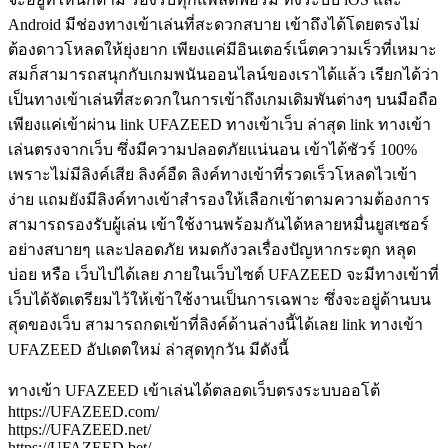
Android มีช่องทางเข้าเล่นที่สะดวกสบาย เข้าถึงได้โดยตรงไม่
ต้องดาวโหลดให้ยุ่งยาก เพียงแค่มีอินเตอร์เน็ตความเร็วที่เหมาะ
สมก็สามารถสนุกกับเกมพนันออนไลน์ของเราได้แล้ว เรียกได้ว่า
เป็นทางเข้าเล่นที่สะดวกในการเข้าถึงเกมเดิมพันต่างๆ บนมือถือ
เพียงแค่เข้าผ่าน link UFAZEED ทางเข้าเว็บ ล่าสุด link ทางเข้า
เล่นตรงจากเว็บ ซึ่งมีความปลอดภัยแน่นอน เข้าได้ชัวร์ 100%
เพราะไม่มีลิงค์เสีย ลิงค์อืด ลิงค์ทางเข้าที่รวดเร็วโหลดไวเข้า
ง่าย แถมยังมีลิงค์ทางเข้าสำรองให้เลือกเข้าตามความต้องการ
สามารถรองรับผู้เล่น เข้าใช้งานพร้อมกันได้หลายหมื่นยูสเซอร์
อย่างสบายๆ และปลอดภัย หมดกังวลเรื่องปัญหากระตุก หลุด
บ่อย หรือ เว็บไปได้เลย ภายในเว็บไซต์ UFAZEED จะมีทางเข้าที่
เว็บได้จัดเตรียมไว้ให้เข้าใช้งานเป็นการเฉพาะ ซึ่งจะอยู่ด้านบน
สุดของเว็บ สามารถกดเข้าที่ลิงค์ด้านล่างนี้ได้เลย link ทางเข้า
UFAZEED อัปเดตใหม่ ล่าสุดทุกวัน มีดังนี้
ทางเข้า UFAZEED เข้าเล่นได้ตลอดเว็บตรงระบบออโต้
https://UFAZEED.com/
https://UFAZEED.net/
https://UFAZEED.bet/