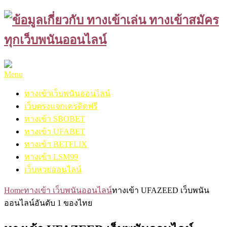
Skip
to
content
Menu
ทางเข้าเว็บพนันออนไลน์
เว็บตรงแจกเครดิตฟรี
ทางเข้า SBOBET
ทางเข้า UFABET
ทางเข้า BETFLIX
ทางเข้า LSM99
เว็บหวยออนไลน์
Home
ทางเข้า เว็บพนันออนไลน์
ทางเข้า UFAZEED เว็บพนัน
ออนไลน์อันดับ 1 ของไทย