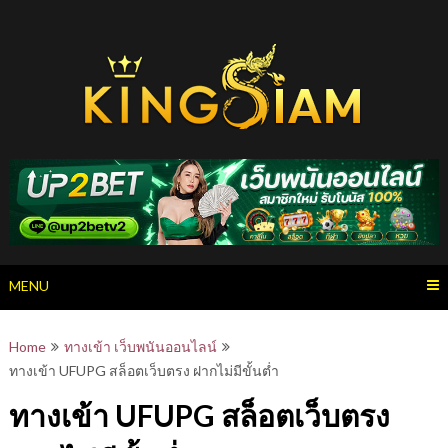
Skip
to
content
MENU
Home
ทางเข้า เว็บพนันออนไลน์
ทางเข้า UFUPG สล็อตเว็บตรง ฝากไม่มีขั้นต่ำ
ทางเข้า UFUPG สล็อตเว็บตรง