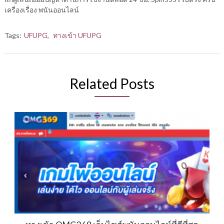
เครื่องเรื่อง พนันออนไลน์
Tags:
UFUPG
,
ทางเข้า UFUPG
Related Posts