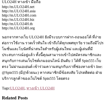
ULO24H ทางเข้า มือถือ
http://m.ULO24H.net
http://m.ULO24H.asia
http://m.ULO24H.com
http://m.ULO24H.biz
http://m.ULO24H.th
http://m.ULO24H.org
นอกจากทางเว็บ ULO24H ยังมีระบบการฝาก-ถอนออโต้ ที่ง่าย
ต่อการใช้งาน รวดเร็วทันใจ เข้าถึงได้ทุกเพศทุกวัย รวมถึงมีโปร
โมชั่นและโบนัสที่น่าสนใจสำหรับผู้เล่นใหม่ และผู้เล่นที่มี
ประสบการณ์อยู่แล้ว ทั้งนี้คุณสามารถเข้าไปสมัครสมาชิกและ
สนุกกับการเล่นเว็บไซต์เกมออนไลน์ อันดับ 1 ได้ที่ Spin555 เว็บ
ตรง ไม่ผ่านเอเย่นต์ เข้าร่วมความสนุกกับเราที่ช่องทางเข้า line:
@Spin555 (มี@ด้วยนะ) หากสมาชิกมีข้อสงสัย โปรดติดต่อ ฝ่าย
บริการลูกค้าของเว็บไซต์ Spin555 โดยตรง
Tags:
ULO24H
,
ทางเข้า ULO24H
Related Posts