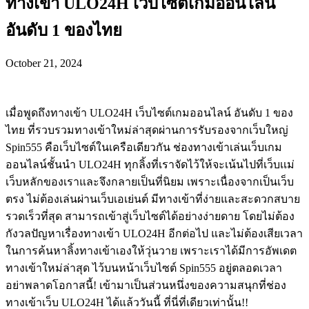
ทางเข้า ULO24H เว็บไซต์เกมออนไลน์
อันดับ 1 ของไทย
October 21, 2024
เมื่อพูดถึงทางเข้า ULO24H เว็บไซต์เกมออนไลน์ อันดับ 1 ของ
ไทย ที่รวบรวมทางเข้าใหม่ล่าสุดผ่านการรับรองจากเว็บใหญ่
Spin555 คือเว็บไซต์ในเครือเดียวกัน ช่องทางเข้าเล่นเว็บเกม
ออนไลน์ชั้นนำ ULO24H ทุกลิ้งที่เราจัดไว้ให้จะเน้นไปที่เว็บเเม่
เว็บหลักของเราและจึงกลายเป็นที่นิยม เพราะเนื่องจากเป็นเว็บ
ตรง ไม่ต้องเล่นผ่านเว็บเอเย่นต์ มีทางเข้าที่ง่ายและสะดวกสบาย
รวดเร็วที่สุด สามารถเข้าสู่เว็บไซต์ได้อย่างง่ายดาย โดยไม่ต้อง
กังวลปัญหาเรื่องทางเข้า ULO24H อีกต่อไป และไม่ต้องเสียเวลา
ในการค้นหาลิ้งทางเข้าเองให้วุ่นวาย เพราะเราได้มีการอัพเดต
ทางเข้าใหม่ล่าสุด ไว้บนหน้าเว็บไซต์ Spin555 อยู่ตลอดเวลา
อย่าพลาดโอกาสนี้! เข้ามาเป็นส่วนหนึ่งของความสนุกที่ช่อง
ทางเข้าเว็บ ULO24H ได้แล้ววันนี้ ที่นี่ที่เดียวเท่านั้น!!