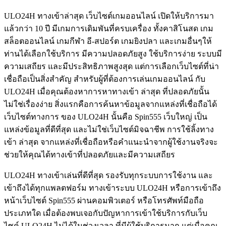
ULO24H ทางเข้าล่าสุด เว็บไซต์เกมออนไลน์ เปิดให้บริการมา
แล้วกว่า 10 ปี มีเกมการเดิมพันที่ครบเครื่อง ทั้งคาสิโนสด เกม
สล็อตออนไลน์ เกมกีฬา อี-สปอร์ต เกมยิงปลา และเกมอื่นๆให้
ท่านได้เลือกใช้บริการ มีความปลอดภัยสูง ใช้บริการง่าย ระบบมี
ความเสถียร และมีประสิทธิภาพสูงสุด แต่การเลือกเว็บไซต์ที่น่า
เชื่อถือเป็นสิ่งสำคัญ สำหรับผู้ที่ต้องการเล่นเกมออนไลน์ กับ
ULO24H เมื่อคุณต้องหาการหาทางเข้า ล่าสุด ที่ปลอดภัยนั้น
ไม่ใช่เรื่องง่าย สิ่งแรกคือการค้นหาข้อมูลจากแหล่งที่เชื่อถือได้
เว็บไซต์ทางการ ของ ULO24H นั้นคือ Spin555 เว็บใหญ่ เป็น
แหล่งข้อมูลที่ดีที่สุด และไม่ใช่เว็บไซต์มิจฉาชีพ การใช้ลิ้งทาง
เข้า ล่าสุด จากแหล่งที่เชื่อถือหรือคำแนะนำจากผู้ใช้งานจริงจะ
ช่วยให้คุณได้ทางเข้าที่ปลอดภัยและมีความเสถียร
ULO24H ทางเข้าเล่นที่ดีที่สุด รองรับทุกระบบการใช้งาน และ
เข้าถึงได้ทุกแพลตฟอร์ม ทางเข้าระบบ ULO24H หรือการเข้าถึง
หน้าเว็บไซต์ Spin555 ผ่านคอมพิวเตอร์ หรือโทรศัพท์มือถือ
ประเภทใด เมื่อต้องพบเจอกับปัญหาการเข้าใช้บริการกับเว็บ
ไซค์ ULO24H ไม่ได้ในช่วงเวลา ที่มีผู้ใช้บริการมาก แต่เมื่อคุณ